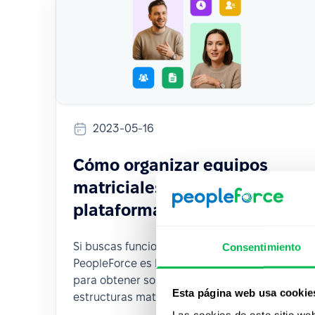
2023-05-16
Cómo organizar equipos
matriciales con una
plataforma de RRHH
Si buscas funcionalidades de HRM,
Consentimiento
PeopleForce es la plataforma que necesitas
para obtener soporte integral para
Esta página web usa cookie
estructuras matriciales.
Las cookies de este sitio we