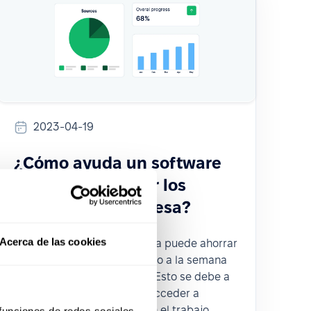
2023-04-19
¿Cómo ayuda un software
de RRHH a reducir los
costes de la empresa?
Acerca de las cookies
Según la SHRM, una empresa puede ahorrar
entre 10 y 15 horas de trabajo a la semana
gracias a un software HRM. Esto se debe a
que el especialista puede acceder a
programas que automatizan el trabajo
 funciones de redes sociales