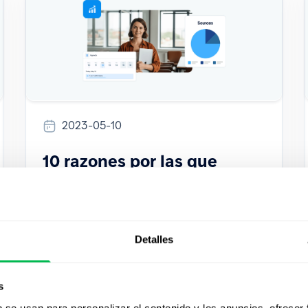
2023-05-10
10 razones por las que
necesitas un software de
RRHH en la nube
Detalles
El software de RRHH basado en la nube
permite almacenar gran cantidad de datos
en servidores remotos que, a su vez,
s
pueden utilizarse para crear procesos de
RRHH automatizados. Veamos algunas de
b se usan para personalizar el contenido y los anuncios, ofrecer