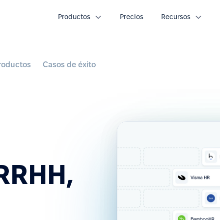
Productos
Precios
Recursos
roductos
Casos de éxito
 RRHH,