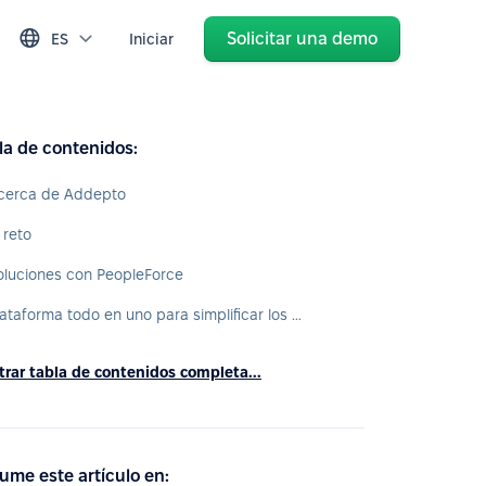
Solicitar una demo
ES
Iniciar
la de contenidos:
cerca de Addepto
 reto
oluciones con PeopleForce
Plataforma todo en uno para simplificar los procesos del día a día
rar tabla de contenidos completa...
ume este artículo en: