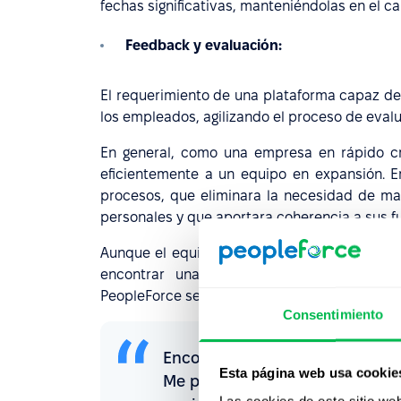
fechas significativas, manteniéndolas en el c
Feedback y evaluación:
El requerimiento de una plataforma capaz de
los empleados, agilizando el proceso de eva
En general, como una empresa en rápido cr
eficientemente a un equipo en expansión. Er
procesos, que eliminara la necesidad de man
personales y que aportara coherencia a sus 
Aunque el equipo había estado utilizando cie
encontrar una única plataforma que pudie
PeopleForce se reveló como un excelente asis
Consentimiento
Encontramos PeopleForce a tra
Esta página web usa cookie
Me puse en contacto con compa
Las cookies de este sitio we