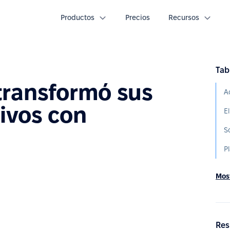
Productos
Precios
Recursos
Tab
ransformó sus
A
ivos con
El
S
Most
Res