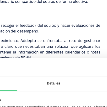
alendario compartido del equipo de forma efectiva.
 recoger el feedback del equipo y hacer evaluaciones de
luación del desempeño.
ecimiento, Addepto se enfrentaba al reto de gestionar
a claro que necesitaban una solución que agilizara los
tener la información en diferentes calendarios o notas
funciones de RRHH.
rtas herramientas para el control de ausencias, querían
ra consolidar y simplificar estos procesos diarios.
tente en este sentido.
Detalles
vés de una investigación de mercado habitual.
s
ñeros y amigos de otras empresas y exploré
b se usan para personalizar el contenido y los anuncios, ofrecer