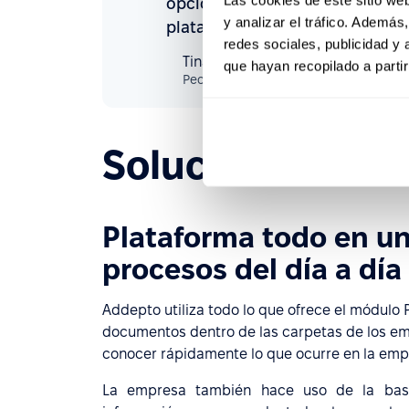
opciones en línea; así fue com
y analizar el tráfico. Ademá
plataforma más óptima en la q
redes sociales, publicidad y
Tina Toutounchi
que hayan recopilado a parti
People & Culture Manager
en Addept
Soluciones con 
Plataforma todo en uno
procesos del día a día
Addepto utiliza todo lo que ofrece el módulo
documentos dentro de las carpetas de los em
conocer rápidamente lo que ocurre en la emp
La empresa también hace uso de la base