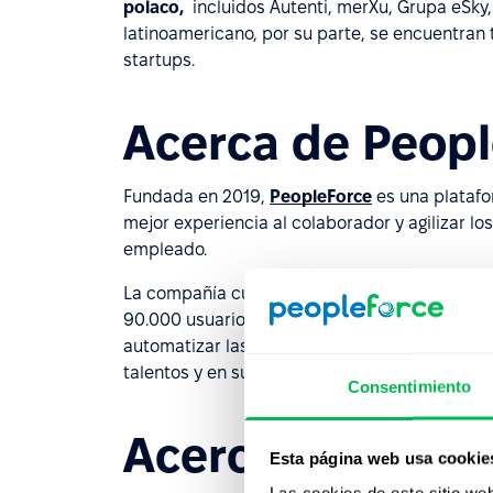
polaco,
incluidos Autenti, merXu, Grupa eSky,
latinoamericano, por su parte, se encuentran
startups.
Acerca de Peop
Fundada en 2019,
PeopleForce
es una platafo
mejor experiencia al colaborador y agilizar l
empleado.
La compañía cuenta con más de 1000 clientes
90.000 usuarios activos en la plataforma de R
automatizar las tareas, liberando tiempo par
talentos y en su crecimiento.
Consentimiento
Acerca de Pracu
Esta página web usa cookie
Las cookies de este sitio we