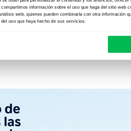
ión empresarial en Polonia y uno de los primeros en la
s, compartimos información sobre el uso que haga del sitio web 
e enfoca en invertir en las áreas de tecnología de recursos
 análisis web, quienes pueden combinarla con otra información q
isión del fondo es apoyar proyectos innovadores y
r del uso que haya hecho de sus servicios.
e RRHH. 40 mil clientes de 40 países han utilizado
empresa.
o de
 las