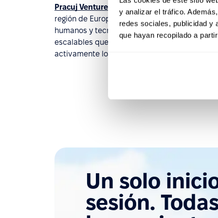
Pracuj Ventures
es el primer fondo de innovac
y analizar el tráfico. Ademá
región de Europa Central y Oriental, el cual s
redes sociales, publicidad y
humanos y tecnología para la educación. La m
que hayan recopilado a parti
escalables que operen en el mercado digital d
activamente los productos y servicios de la 
Un solo inici
sesión. Todas