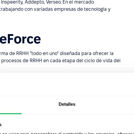
 Inspeerity, Addepto, Verseo. En el mercado
 trabajando con variadas empresas de tecnología y
leForce
rma de RRHH "todo en uno" diseñada para ofrecer la
os procesos de RRHH en cada etapa del ciclo de vida del
 de 25 países de todo el mundo, con un total de más de
RHH. El principal objetivo de People Force es
a que los profesionales de RRHH puedan centrarse en los
Detalles
j Ventures
s
b se usan para personalizar el contenido y los anuncios, ofrecer