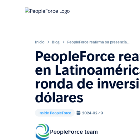
Inicio
Blog
PeopleForce reafirma su presencia en Latinoamérica tras cerrar una ronda de inversión por 2 millones de dólares
PeopleForce rea
en Latinoaméric
ronda de inversi
dólares
Inside PeopleForce
2024-02-19
PeopleForce team