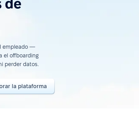
s de
del empleado —
a el offboarding
i perder datos.
orar la plataforma