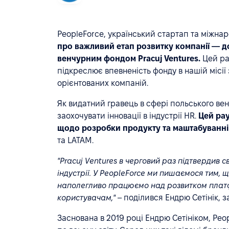
PeopleForce, український стартап та міжна
про важливий етап розвитку компанії — д
венчурним фондом Pracuj Ventures.
Цей ра
підкреслює впевненість фонду в нашій місії
орієнтованих компаній.
Як видатний гравець в сфері польського вен
заохочувати інновації в індустрії HR.
Цей рау
щодо розробки продукту та маштабуванні
та LATAM.
"Pracuj Ventures в черговий раз підтвердив 
індустрії. У PeopleForce ми пишаємося тим, 
наполегливо працюємо над розвитком плат
користувачам,"
– поділився Ендрю Сетінік, з
Заснована в 2019 році Ендрю Сетініком, Peo