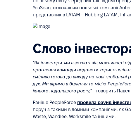
по всьому світу. Серед них такі відомі бренди
YouScan, включаючи польські компанії Autenti
представників LATAM – Hubbing LATAM, Infrac
Слово інвестор
"Як інвестори, ми в захваті від можливості 
прагнення команди надавати користь клієнта
сміливо готова до виходу на нові глобальні 
дух. Ми віримо в бачення та місію PeopleFor
їхнього подальшого росту,"
– говорить Павел
Раніше PeopleForce
провела раунд інвести
поруч з такими відомими компаніями, як Gamfi
Waste, Wandlee, Worksmile та іншими.