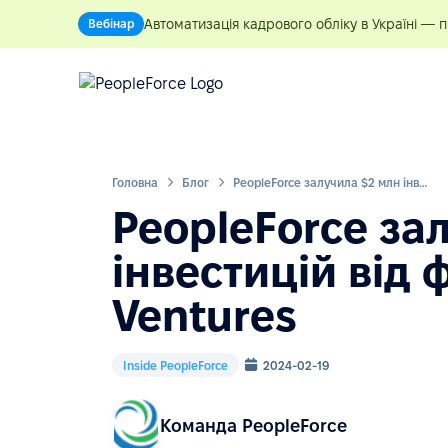
Автоматизація кадрового обліку в Україні — 
Вебінар
Головна
Блог
PeopleForce залучила $2 млн інвестицій від фонду Pracuj Ventures
PeopleForce за
інвестицій від 
Ventures
Inside PeopleForce
2024-02-19
Команда PeopleForce