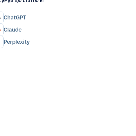
сумуй цю статтю в:
ChatGPT
Claude
Perplexity