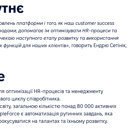
утнє
новлень платформи і того, як наш customer success
родами, допомагає їм оптимізувати HR-процеси та
м чекаю наступного етапу розвитку та використання
 функцій для наших клієнтів»
, говорить Ендрю Сетінік,
e
ля оптимізації HR-процесів та менеджменту
вого циклу співробітника.
 світу, загальною кількістю понад 80 000 активних
leForce є автоматизація рутинних завдань, яка
фокусуватися на талантах та їхньому розвитку.