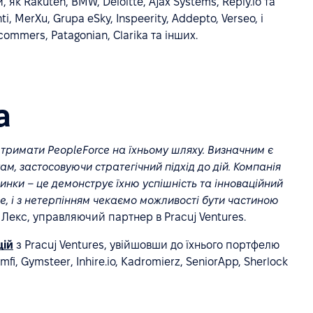
, як Rakuten, BMW, Deloitte, Ajax Systems, Reply.io та
, MerXu, Grupa eSky, Inspeerity, Addepto, Verseo, і
ommers, Patagonian, Clarika та інших.
а
підтримати PeopleForce на їхньому шляху. Визначним є
м, застосовуючи стратегічний підхід до дій. Компанія
ринки – це демонструє їхню успішність та інноваційний
ce, і з нетерпінням чекаємо можливості бути частиною
 Лекс, управляючий партнер в Pracuj Ventures.
цій
з Pracuj Ventures, увійшовши до їхнього портфелю
, Gymsteer, Inhire.io, Kadromierz, SeniorApp, Sherlock