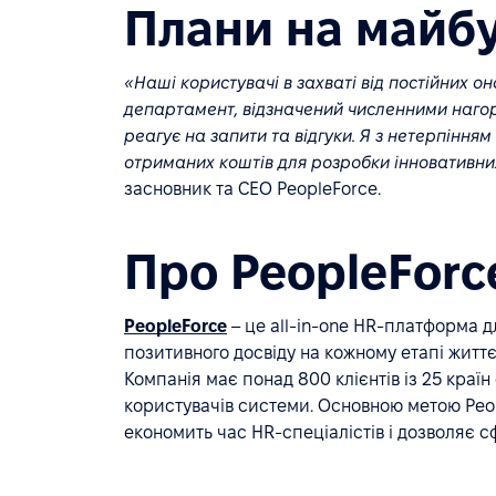
Плани на майб
«Наші користувачі в захваті від постійних о
департамент, відзначений численними наго
реагує на запити та відгуки. Я з нетерпіння
отриманих коштів для розробки інновативних
засновник та CEO PeopleForce.
Про PeopleForc
PeopleForce
– це all-in-one HR-платформа д
позитивного досвіду на кожному етапі життє
Компанія має понад 800 клієнтів із 25 країн
користувачів системи. Основною метою Peop
економить час HR-спеціалістів і дозволяє с