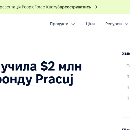
презентація PeopleForce Kadry
Зареєструватись
Продукти
Ціни
Ресурси
Змі
лучила $2 млн
С
фонду Pracuj
П
П
П