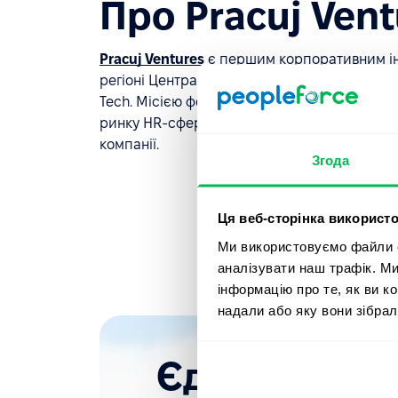
Про Pracuj Vent
Pracuj Ventures
є першим корпоративним ін
регіоні Центральної та Східної Європи. Він с
Tech. Місією фонду є підтримка інноваційни
ринку HR-сфери. 40 тисяч клієнтів із 40 кр
компанії.
Згода
Ця веб-сторінка використо
Ми використовуємо файли co
аналізувати наш трафік. М
інформацію про те, як ви к
надали або яку вони зібрал
Єдиний досту