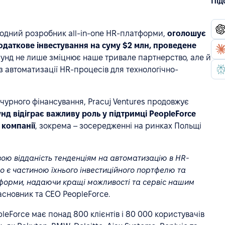
Під
родний розробник all-in-one HR-платформи,
оголошує
одаткове інвестування на суму $2 млн, проведене
унд не лише зміцнює наше тривале партнерство, але й
 з автоматизації HR-процесів для технологічно-
чурного фінансування, Pracuj Ventures продовжує
нд відіграє важливу роль у підтримці PeopleForce
 компанії
, зокрема – зосередженні на ринках Польщі
свою відданість тенденціям на автоматизацію в HR-
що є частиною їхнього інвестиційного портфелю та
форми, надаючи кращі можливості та сервіс нашим
асновник та CEO PeopleForce.
pleForce має понад 800 клієнтів і 80 000 користувачів