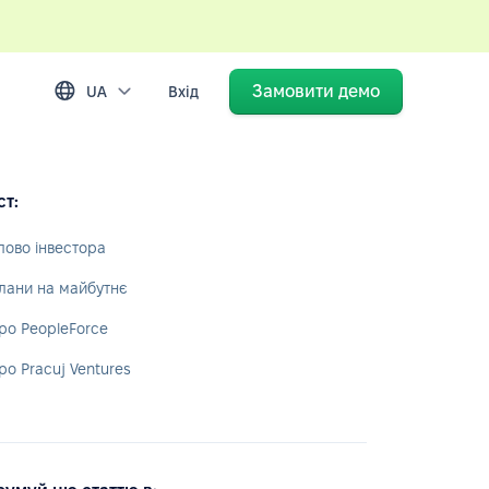
Замовити демо
UA
Вхід
ст:
лово інвестора
лани на майбутнє
ро PeopleForce
ро Pracuj Ventures