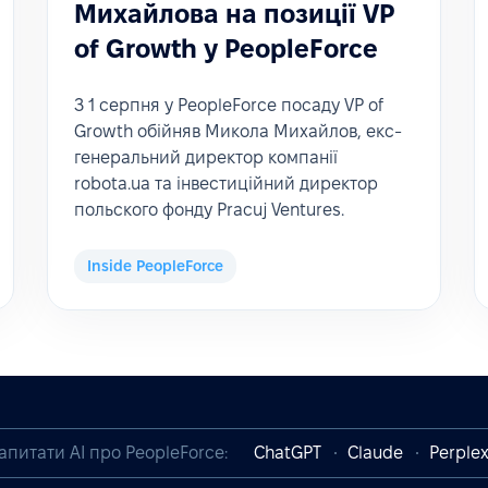
Михайлова на позиції VP
of Growth у PeopleForce
З 1 серпня у PeopleForce посаду VP of
Growth обійняв Микола Михайлов, екс-
генеральний директор компанії
robota.ua та інвестиційний директор
польского фонду Pracuj Ventures.
Inside PeopleForce
апитати AI про PeopleForce:
ChatGPT
Claude
Perplex