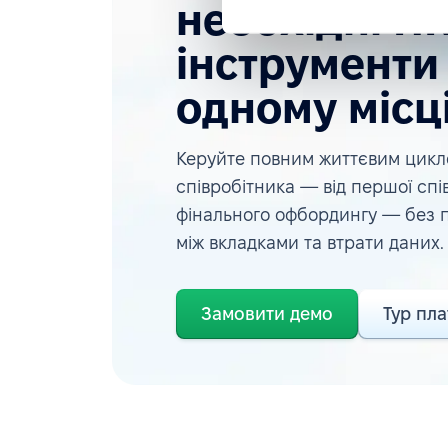
необхідні H
інструменти
одному місці
Керуйте повним життєвим цик
співробітника — від першої спі
фінального офбордингу — без
між вкладками та втрати даних.
Замовити демо
Тур пл