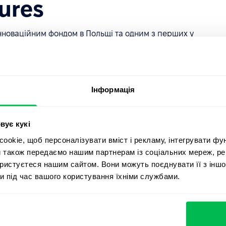
ures
новаційним фондом в Польщі та одним з перших у
пеціалізується на інвестуванні в області HR Tech та EDU
х та масштабованих проектів, що задіяні на цифровому
аїн активно використовують продукти та послуги
Інформація
вує кукі
okie, щоб персоналізувати вміст і рекламу, інтегрувати фу
и також передаємо нашим партнерам із соціальних мереж, ре
ористуєтеся нашим сайтом. Вони можуть поєднувати її з іншо
и під час вашого користування їхніми службами.
п. Усі