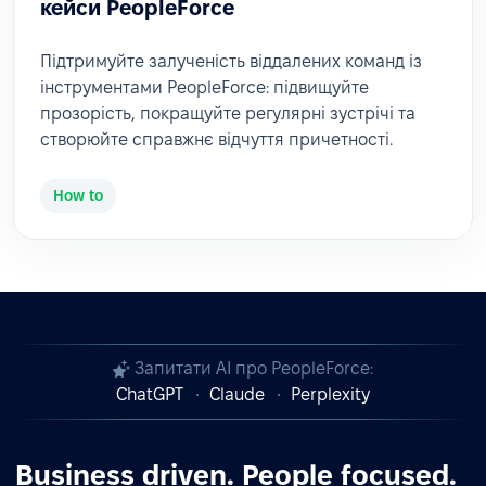
кейси PeopleForce
Підтримуйте залученість віддалених команд із
інструментами PeopleForce: підвищуйте
прозорість, покращуйте регулярні зустрічі та
створюйте справжнє відчуття причетності.
How to
Запитати AI про PeopleForce:
ChatGPT
Claude
Perplexity
Business driven. People focused.