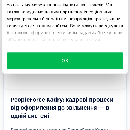
соціальних мереж та аналізувати наш трафік. Ми
також передаємо нашим партнерам із соціальних
Останні статті
мереж, реклами й аналітики інформацію про те, як ви
користуєтеся нашим сайтом. Вони можуть поєднувати
її з іншою інформацією, яку ви їм надали або яку вони
зібрали під час вашого користування їхніми
службами.
OK
PeopleForce Kadry: кадрові процеси
від оформлення до звільнення — в
одній системі