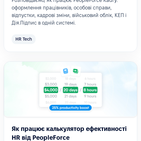
Розповідаємо, як працює PeopleForce Kadry:
оформлення працівників, особові справи,
відпустки, кадрові зміни, військовий облік, КЕП і
Дія.Підпис в одній системі.
HR Tech
Як працює калькулятор ефективності
HR від PeopleForce