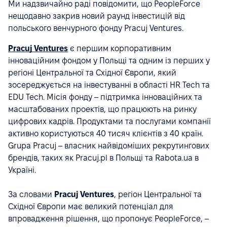
Ми надзвичайно раді повідомити, що PeopleForce
нещодавно закрив новий раунд інвестицій від
польського венчурного фонду Pracuj Ventures.
Pracuj Ventures
є першим корпоративним
інноваційним фондом у Польщі та одним із перших у
регіоні Центральної та Східної Європи, який
зосереджується на інвестуванні в області HR Tech та
EDU Tech. Місія фонду – підтримка інноваційних та
масштабованих проектів, що працюють на ринку
цифрових кадрів. Продуктами та послугами компанії
активно користуються 40 тисяч клієнтів з 40 країн.
Grupa Pracuj – власник найвідоміших рекрутингових
брендів, таких як Pracuj.pl в Польщі та Rabota.ua в
Україні.
За словами
Pracuj Ventures
, регіон Центральної та
Східної Європи має великий потенціал для
впровадження рішення, що пропонує PeopleForce, –