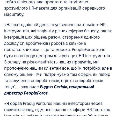
тобто цілісного, але простого та інтуїтивно
зрозумілого HR-пакета для організацій середнього
масштабу.
«На сьогоднішній день існує величезна кількість HR-
інструментів, які задіяні у різних сферах бізнесу, однак
інтеграція цих рішень разом, створення єдиного
досвіду співробітників і робота з кількома
постачальниками – ще та морока. PeopleForce хоче
бути свого роду центром для усіх цих HR інструментів.
З огляду на різноманітність наших продуктів, ми
пропонуємо нашим клієнтам все, що їм потрібно, але в
одному рішенні. Ми підтримуємо такі сфери, як підбір
та залучення співробітників, оцінка співробітників
тощо”, – зазначає
Ендрю Сетінік, генеральний
директор PeopleForce
.
«Я обрав Pracuj Ventures нашим інвестором через
позицію фонду, відмінне знання як сфери HR Tech, так
і ринків, на які ми плануємо виходити в майбутньому.