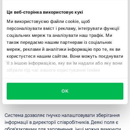
Ця веб-сторінка використовує кукі
Safe Speak
Ми використовуємо файли cookie, щоб
персоналізувати вміст і рекламу, інтегрувати функції
Створення
повністю анонімних кейсів
для захисту
соціальних мереж та аналізувати наш трафік. Ми
прав викривачів – ще один аспект, що відповідає
також передаємо нашим партнерам із соціальних
вимогам GDPR, оскільки обидві теми охоплюються
мереж, реклами й аналітики інформацію про те, як ви
законодавством ЄС. Можливість повідомляти про
користуєтеся нашим сайтом. Вони можуть поєднувати
проблеми в команді забезпечує безпеку, підтримує
її з іншою інформацією, яку ви їм надали або яку вони
культуру прозорості та підвищує ефективність роботи
зібрали під час вашого користування їхніми
та взаємодії в команді.
службами.
OK
Контроль над полями співробітників
Система дозволяє гнучко налаштовувати зберігання
інформації в директорії співробітників. Деякі поля є
обов'язковими для заповнення, інші можна вимкнути