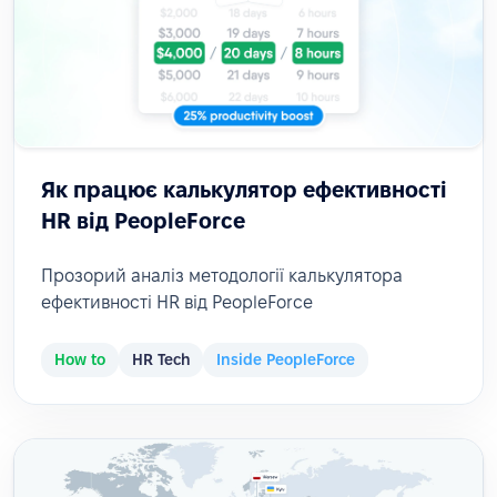
Як працює калькулятор ефективності
HR від PeopleForce
Прозорий аналіз методології калькулятора
ефективності HR від PeopleForce
How to
HR Tech
Inside PeopleForce