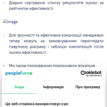
Додано сортування списку результатів оцінки за
рейтингом ефективності.
Для зручності та ефективної комунікації менеджери
тепер можуть за замовчуванням переглядати
павутинну діаграму і таблицю компетенцій після
оцінки ефективності.
Ми також продовжуємо покращувати візуальне
відображення циклу оцінки. У цьому оновленні ви
помітите покращення інтерфейсу.
Згода
Інформація
Про програму
Ця веб-сторінка використовує кукі