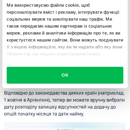
Ми використовуємо файли cookie, щоб
персоналізувати вміст і рекламу, інтегрувати функції
соціальних мереж та аналізувати наш трафік. Ми
також передаємо нашим партнерам із соціальних
мереж, реклами й аналітики інформацію про те, як ви
користуєтеся нашим сайтом. Вони можуть поєднувати
її з іншою інформацією, яку ви їм надали або яку вони
зібрали під час вашого користування їхніми
службами.
Інші важливі покращення
OK
Кастомна дата для нарахування відсутностей:
Відповідно до законодавства деяких країн (наприклад,
1 жовтня в Аргентині), тепер ви можете вручну вибрати
дату розподілу залишку відсутностей на додачу до
опцій початку місяця та дати найму.