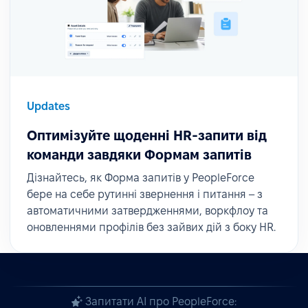
Updates
Оптимізуйте щоденні HR-запити від
команди завдяки Формам запитів
Дізнайтесь, як Форма запитів у PeopleForce
бере на себе рутинні звернення і питання – з
автоматичними затвердженнями, воркфлоу та
оновленнями профілів без зайвих дій з боку HR.
Запитати AI про PeopleForce: