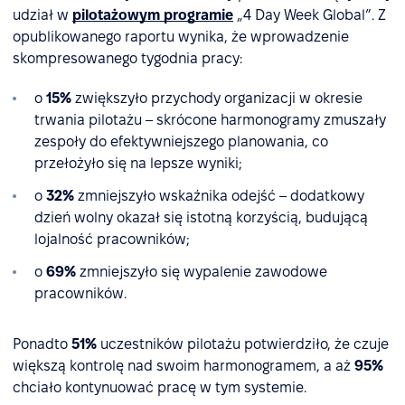
udział w
pilotażowym programie
„4 Day Week Global”. Z
opublikowanego raportu wynika, że wprowadzenie
skompresowanego tygodnia pracy:
o
15%
zwiększyło przychody organizacji w okresie
trwania pilotażu – skrócone harmonogramy zmuszały
zespoły do efektywniejszego planowania, co
przełożyło się na lepsze wyniki;
o
32%
zmniejszyło wskaźnika odejść – dodatkowy
dzień wolny okazał się istotną korzyścią, budującą
lojalność pracowników;
o
69%
zmniejszyło się wypalenie zawodowe
pracowników.
Ponadto
51%
uczestników pilotażu potwierdziło, że czuje
większą kontrolę nad swoim harmonogramem, a aż
95%
chciało kontynuować pracę w tym systemie.