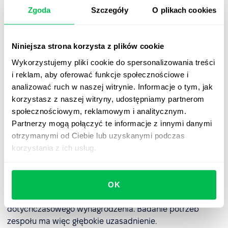
skompresowanego tygodnia
Zgoda
Szczegóły
O plikach cookies
pracy?
Wprowadzenie skompresowanego tygodnia pracy
Niniejsza strona korzysta z plików cookie
wymaga przemyślanej strategii. Oto kluczowe kroki:
Wykorzystujemy pliki cookie do spersonalizowania treści
i reklam, aby oferować funkcje społecznościowe i
analizować ruch w naszej witrynie. Informacje o tym, jak
Krok 1: Zapytaj zespół o zdanie
korzystasz z naszej witryny, udostępniamy partnerom
społecznościowym, reklamowym i analitycznym.
Rozmowy z pracownikami pozwolą Ci zrozumieć ich
Partnerzy mogą połączyć te informacje z innymi danymi
potrzeby i ocenić gotowość do zmian. O opinię możesz
otrzymanymi od Ciebie lub uzyskanymi podczas
zapytać również potencjalnych kandydatów,
korzystania z ich usług.
wykorzystując do tego media społecznościowe. Z
sondażu przeprowadzonego przez Instytut Badań
Rynkowych i Społecznych wynika, że
tylko 19,2%
pracowników
zdecydowanie poparłoby wprowadzenie
OK
czterodniowego tygodnia pracy, przy utrzymaniu
dotychczasowego wynagrodzenia. Badanie potrzeb
zespołu ma więc głębokie uzasadnienie.