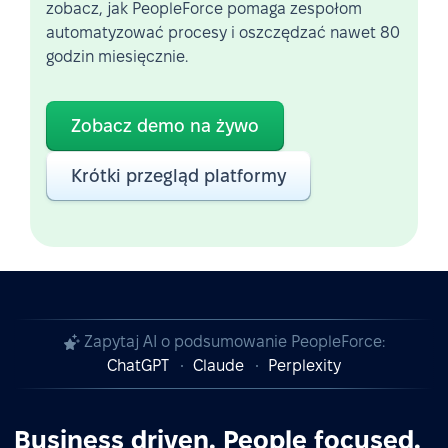
zobacz, jak PeopleForce pomaga zespołom
automatyzować procesy i oszczędzać nawet 80
godzin miesięcznie.
Zobacz demo na żywo
Krótki przegląd platformy
Zapytaj AI o podsumowanie PeopleForce:
ChatGPT
Claude
Perplexity
Business driven. People focused.