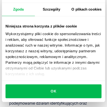
5. Ład organizacyjny
Zgoda
Szczegóły
O plikach cookies
Otwarta komunikacja na temat
struktury
organizacyjnej
, celów i wyników.
Niniejsza strona korzysta z plików cookie
Stosowanie zasad etycznych we wszystkich
aspektach działalności organizacji.
Wykorzystujemy pliki cookie do spersonalizowania treści
i reklam, aby oferować funkcje społecznościowe i
Odpowiedzialność zarządu za decyzje i działania
analizować ruch w naszej witrynie. Informacje o tym, jak
organizacji, uwzględniająca interesy wszystkich
korzystasz z naszej witryny, udostępniamy partnerom
interesariuszy.
społecznościowym, reklamowym i analitycznym.
Partnerzy mogą połączyć te informacje z innymi danymi
otrzymanymi od Ciebie lub uzyskanymi podczas
6. Prawa człowieka
korzystania z ich usług.
Ochrona przed różnymi formami dyskryminacji na
wszystkich poziomach funkcjonowania organizacji.
OK
Zapobieganie naruszeniom praw człowieka, a także
podejmowanie działań identyfikujących oraz