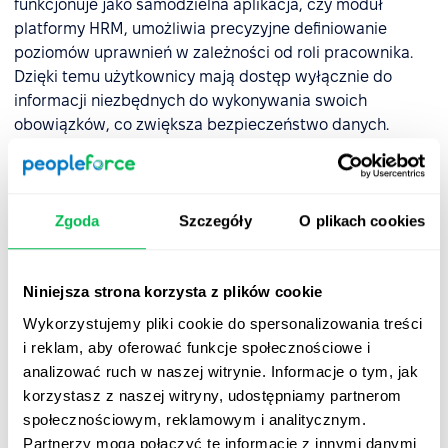
funkcjonuje jako samodzielna aplikacja, czy moduł
platformy HRM, umożliwia precyzyjne definiowanie
poziomów uprawnień w zależności od roli pracownika.
Dzięki temu użytkownicy mają dostęp wyłącznie do
informacji niezbędnych do wykonywania swoich
obowiązków, co zwiększa bezpieczeństwo danych.
Jak dbać o pracowniczą bazę
danych, aby spełniała swoje
Zgoda
Szczegóły
O plikach cookies
funkcje?
Aby baza danych pracowników pozostawała
Niniejsza strona korzysta z plików cookie
wiarygodnym źródłem informacji i wspierała efektywne
Wykorzystujemy pliki cookie do spersonalizowania treści
zarządzanie zasobami ludzkimi, warto stosować
i reklam, aby oferować funkcje społecznościowe i
następujące dobre praktyki:
analizować ruch w naszej witrynie. Informacje o tym, jak
korzystasz z naszej witryny, udostępniamy partnerom
✅ Regularna aktualizacja danych
. Informacje o
społecznościowym, reklamowym i analitycznym.
pracownikach powinny być systematycznie
Partnerzy mogą połączyć te informacje z innymi danymi