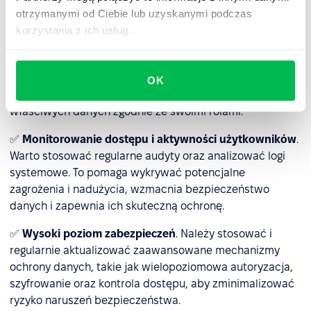
weryfikowane i uzupełniane, co pozwala unikać błędów i
otrzymanymi od Ciebie lub uzyskanymi podczas
nieścisłości.
korzystania z ich usług.
✅
Zarządzanie dostępem
. Jeśli baza stanowi część
systemu HRM, powinien on umożliwiać elastyczne
nadawanie uprawnień, a administratorzy powinni
OK
regularnie kontrolować, czy pracownicy mają dostęp do
właściwych danych zgodnie ze swoimi rolami.
✅
Monitorowanie dostępu i aktywności użytkowników
.
Warto stosować regularne audyty oraz analizować logi
systemowe. To pomaga wykrywać potencjalne
zagrożenia i nadużycia, wzmacnia bezpieczeństwo
danych i zapewnia ich skuteczną ochronę.
✅
Wysoki poziom zabezpieczeń
. Należy stosować i
regularnie aktualizować zaawansowane mechanizmy
ochrony danych, takie jak wielopoziomowa autoryzacja,
szyfrowanie oraz kontrola dostępu, aby zminimalizować
ryzyko naruszeń bezpieczeństwa.