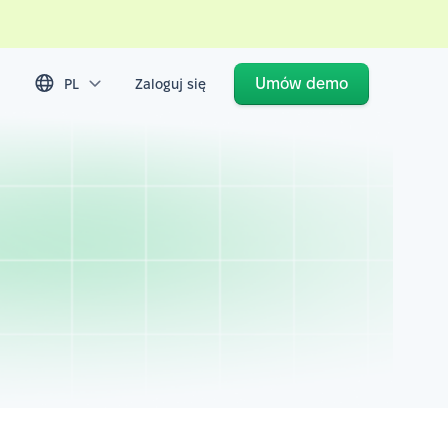
Umów demo
PL
Zaloguj się