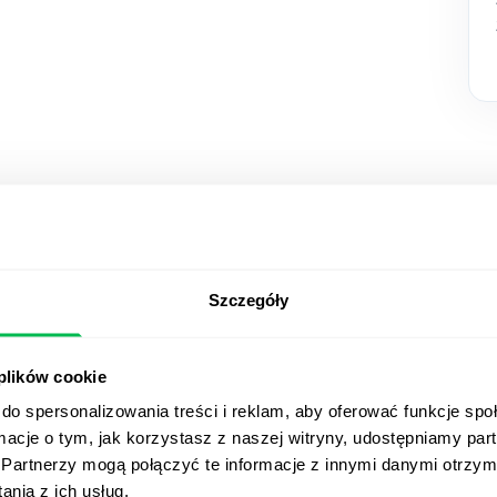
Zobacz P
Szczegóły
w akcji
 plików cookie
do spersonalizowania treści i reklam, aby oferować funkcje sp
Od Core HR po zaawanso
ormacje o tym, jak korzystasz z naszej witryny, udostępniamy p
jak PeopleForce pomag
Partnerzy mogą połączyć te informacje z innymi danymi otrzym
procesy i oszczędzać na
nia z ich usług.