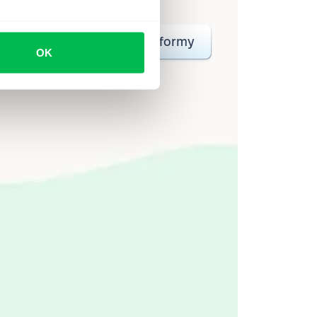
o
Krótki przegląd platformy
OK