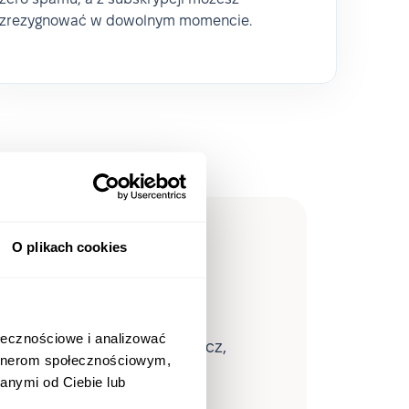
zrezygnować w dowolnym momencie.
eopleForce
O plikach cookies
ołecznościowe i analizować
waną analitykę HR — zobacz,
artnerom społecznościowym,
a zespołom automatyzować
anymi od Ciebie lub
wet 80 godzin miesięcznie.