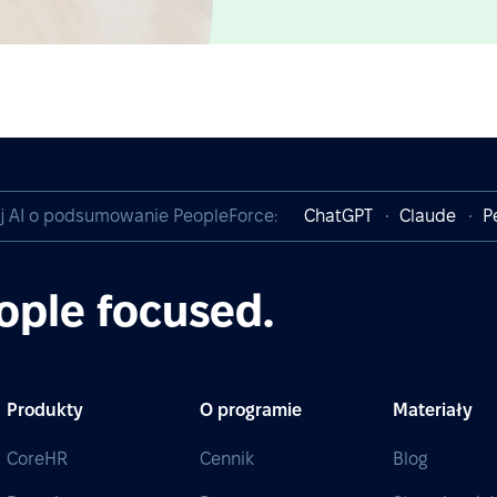
j AI o podsumowanie PeopleForce:
ChatGPT
Claude
P
ople focused.
Produkty
O programie
Materiały
CoreHR
Cennik
Blog