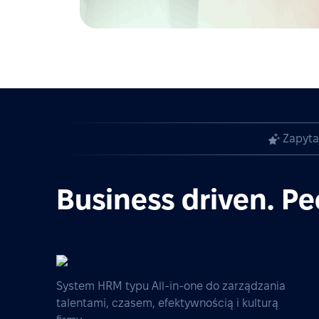
Zapyta
Business driven. Pe
System HRM typu All-in-one do zarządzania
talentami, czasem, efektywnością i kulturą