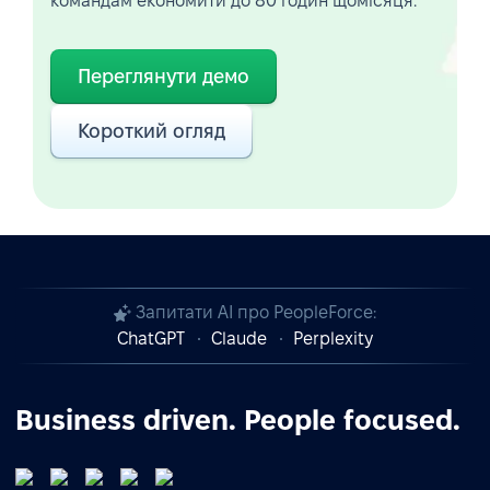
командам економити до 80 годин щомісяця.
Переглянути демо
Короткий огляд
Запитати AI про PeopleForce:
ChatGPT
Claude
Perplexity
Business driven. People focused.