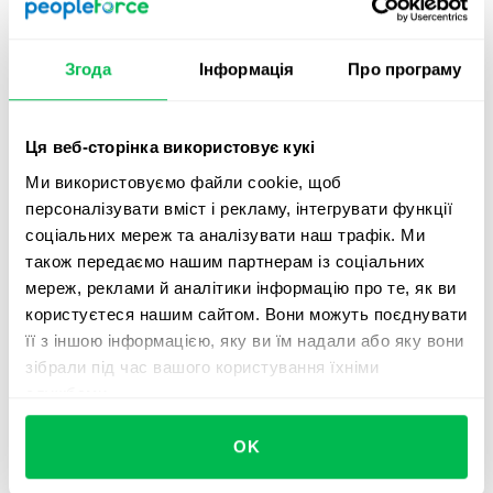
аналітики на бізнес-процеси є професійний підхід до
проблем, пов'язаних із персоналом, і обдумане
Згода
Інформація
Про програму
ухвалення бізнес-рішень.
HR аналітика веде компанію до чіткої структури
використання талантів кожного співробітника та
Ця веб-сторінка використовує кукі
розкриття його потенціалу, що своєю чергою
Ми використовуємо файли cookie, щоб
впливає на ефективність загальної роботи.
персоналізувати вміст і рекламу, інтегрувати функції
соціальних мереж та аналізувати наш трафік. Ми
Якщо в команді існують "блокери", які
також передаємо нашим партнерам із соціальних
перешкоджають органічному розвитку персоналу,
мереж, реклами й аналітики інформацію про те, як ви
їх набагато простіше виявити за допомогою
користуєтеся нашим сайтом. Вони можуть поєднувати
аналітики.
її з іншою інформацією, яку ви їм надали або яку вони
Динаміка показників допомагає забезпечити
зібрали під час вашого користування їхніми
вирішення проблеми з боку роботодавця,
службами.
забезпечивши все необхідне для повноцінного
життєвого шляху співробітника в компанії.
OK
Якщо проблема або перешкода роботі не залежить