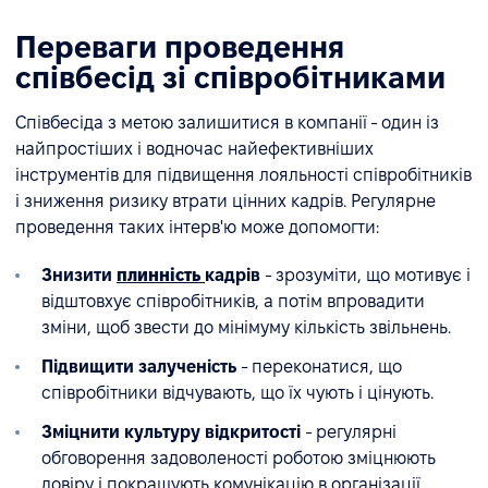
Переваги проведення
співбесід зі співробітниками
Співбесіда з метою залишитися в компанії - один із
найпростіших і водночас найефективніших
інструментів для підвищення лояльності співробітників
і зниження ризику втрати цінних кадрів. Регулярне
проведення таких інтерв'ю може допомогти:
Знизити
плинність
кадрів
- зрозуміти, що мотивує і
відштовхує співробітників, а потім впровадити
зміни, щоб звести до мінімуму кількість звільнень.
Підвищити залученість
- переконатися, що
співробітники відчувають, що їх чують і цінують.
Зміцнити культуру відкритості
- регулярні
обговорення задоволеності роботою зміцнюють
довіру і покращують комунікацію в організації.