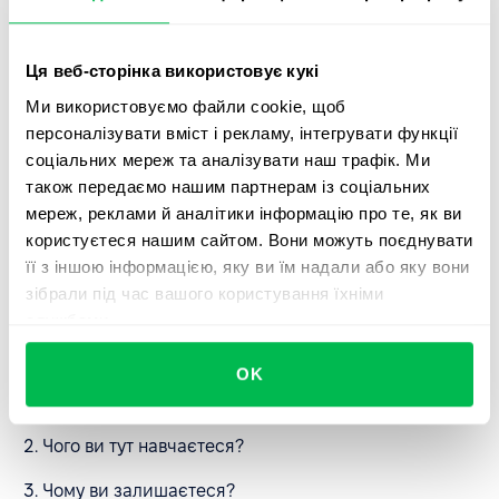
даних розробіть конкретні рішення і донесіть їх до
команди. Відстежуйте вплив впроваджених змін -
співробітники повинні бачити, що їхні відгуки
Ця веб-сторінка використовує кукі
впливають на роботу організації.
Ми використовуємо файли cookie, щоб
персоналізувати вміст і рекламу, інтегрувати функції
5 ключових питань, які
соціальних мереж та аналізувати наш трафік. Ми
також передаємо нашим партнерам із соціальних
потрібно поставити на
мереж, реклами й аналітики інформацію про те, як ви
співбесіді
користуєтеся нашим сайтом. Вони можуть поєднувати
її з іншою інформацією, яку ви їм надали або яку вони
На думку
Річарда П. Фіннегана
, є п'ять запитань... і
зібрали під час вашого користування їхніми
тільки п'ять запитань, які спонукають кожного
службами.
співробітника надати потрібну вам інформацію:
OK
Чого ви найбільше чекаєте, приходячи на роботу
щодня?
Чого ви тут навчаєтеся?
Чому ви залишаєтеся?