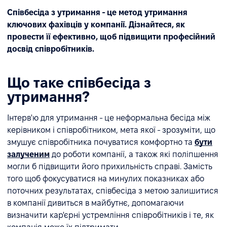
Співбесіда з утримання - це метод утримання
ключових фахівців у компанії.
Дізнайтеся, як
провести її ефективно, щоб підвищити професійний
досвід співробітників.
Що таке співбесіда з
утримання?
Інтерв'ю для утримання - це неформальна бесіда між
керівником і співробітником, мета якої - зрозуміти, що
змушує співробітника почуватися комфортно та
бути
залученим
до роботи компанії, а також які поліпшення
могли б підвищити його прихильність справі. Замість
того щоб фокусуватися на минулих показниках або
поточних результатах, співбесіда з метою залишитися
в компанії дивиться в майбутнє, допомагаючи
визначити кар'єрні устремління співробітників і те, як