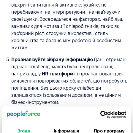
відкриті запитання й активно слухайте, не
перебиваючи, не інтерпретуючи і не нав'язуючи
своєї думки. Зосередьтеся на факторах, найбільш
важливих для мотивації співробітників, таких як
кар'єрний ріст, стосунки в колективі, стиль
керівництва та баланс між роботою й особистим
життям.
Проаналізуйте зібрану інформацію
.Дані, отримані
під час співбесід, мають бути централізовані,
наприклад, у
HR-платформі
, і проаналізовані для
виявлення повторюваних областей, що потребують
поліпшення. Без цього кроку співбесіди
залишаються ізольованим досвідом, а не цінним
бізнес-інструментом.
Проведення коригувальних дій.
Співбесіди
ефективні тільки в тому випадку, якщо вони
призводять до реальних змін. На основі отриманих
Згода
Інформація
Про програму