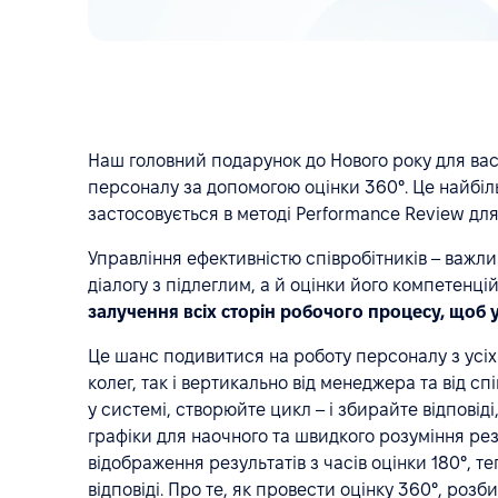
Наш головний подарунок до Нового року для ва
персоналу за допомогою оцінки 360°. Це найбіль
застосовується в методі Performance Review дл
Управління ефективністю співробітників – важлив
діалогу з підлеглим, а й оцінки його компетенцій
залучення всіх сторін робочого процесу, щоб 
Це шанс подивитися на роботу персоналу з усіх
колег, так і вертикально від менеджера та від с
у системі, створюйте цикл – і збирайте відповід
графіки для наочного та швидкого розуміння ре
відображення результатів з часів оцінки 180°, 
відповіді. Про те, як провести оцінку 360°, розби