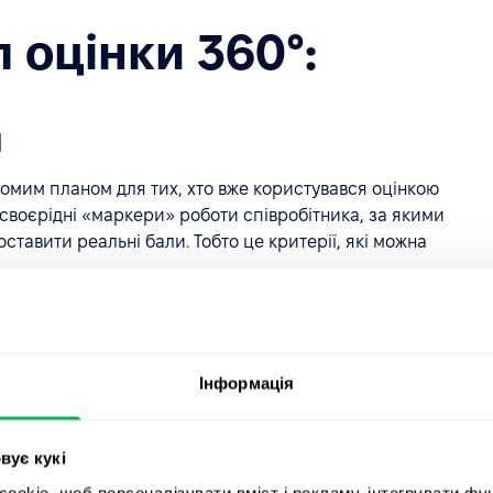
 оцінки 360°:
й
йомим планом для тих, хто вже користувався оцінкою
 своєрідні «маркери» роботи співробітника, за якими
оставити реальні бали. Тобто це критерії, які можна
Інформація
вує кукі
okie, щоб персоналізувати вміст і рекламу, інтегрувати фу