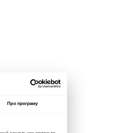
Про програму
нкції соціальних мереж та