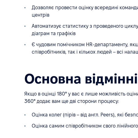
Дозволяє провести оцінку всередині команди
центрів
Автоматизує статистику з проведеного циклу
діаграм та графіків
Є чудовим помічником HR-департаменту, якщо
співробітників, так і кількох людей – всі нал
Основна відмінніс
Якщо в оцінці 180° у вас є лише можливість оціни
360° додає вам ще дві сторони процесу:
Оцінка колег (пірів – від англ. Peers), які б
Оцінка самим співробітником свого лінійного