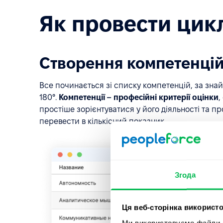
Як провести цикл
Створення компетенці
Все починається зі списку компетенцій, за зна
180°.
Компетенції –
професійні критерії оцінки
,
простіше зорієнтуватися у його діяльності та пр
перевести в кількісний показник.
Згода
Ця веб-сторінка використо
Ми використовуємо файли co