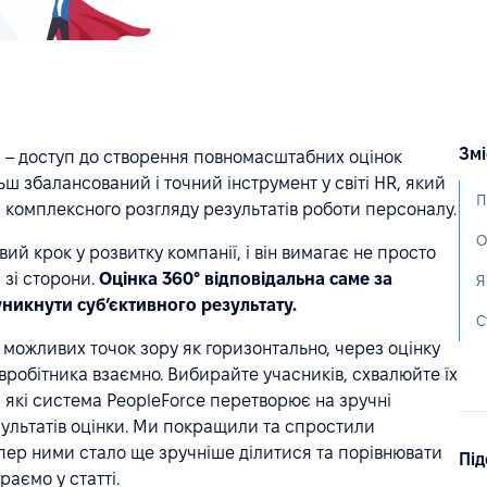
Змі
с – доступ до створення повномасштабних оцінок
ш збалансований і точний інструмент у світі HR, який
П
я комплексного розгляду результатів роботи персоналу.
О
ий крок у розвитку компанії, і він вимагає не просто
 зі сторони.
Оцінка 360° відповідальна саме за
Я
уникнути суб’єктивного результату.
С
 можливих точок зору як горизонтально, через оцінку
півробітника взаємно. Вибирайте учасників, схвалюйте їх
і, які система PeopleForce перетворює на зручні
зультатів оцінки. Ми покращили та спростили
тепер ними стало ще зручніше ділитися та порівнювати
Під
раємо у статті.