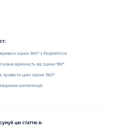
ст:
ереваги оцінки 360° з PeopleForce:
сновна відмінність від оцінки 180°:
к провести цикл оцінки 360°:
творення компетенцій
сумуй цю статтю в: