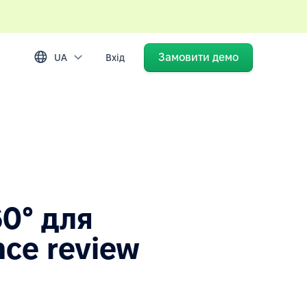
Замовити демо
UA
Вхід
0° для
ce review