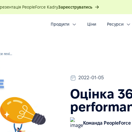
презентація PeopleForce Kadry
Зареєструватись
Продукти
Ціни
Ресурси
Оцінка 360° для performance review
2022-01-05
Оцінка 36
performan
Команда PeopleForce