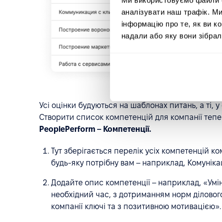
аналізувати наш трафік. М
інформацію про те, як ви к
надали або яку вони зібрал
Усі оцінки будуються на шаблонах питань, а ті, 
Створити список компетенцій для компанії теп
PeoplePerform – Компетенції.
Тут зберігається перелік усіх компетенцій ко
будь-яку потрібну вам – наприклад, Комунікац
Додайте опис компетенції – наприклад, «Умі
необхідний час, з дотриманням норм ділового
компанії ключі та з позитивною мотивацією».