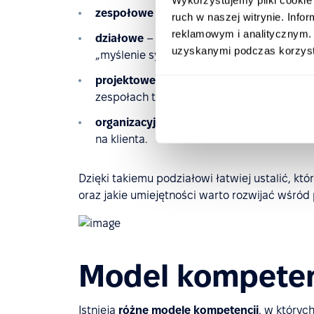
zespołowe
– wspólne dla wszystkich czło
ruch w naszej witrynie. Inf
reklamowym i analitycznym. 
działowe
– wspólne dla całego działu, np. 
uzyskanymi podczas korzysta
„myślenie systemowe”;
projektowe
– istotne w kontekście pracy 
zespołach transformacyjnych;
organizacyjne
– uniwersalne dla całej firm
na klienta.
Dzięki takiemu podziałowi łatwiej ustalić, k
oraz jakie umiejętności warto rozwijać wśró
Model kompete
Istnieją
różne modele kompetencji
, w któryc