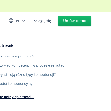
Umów demo
PL
Zaloguj się
 treści:
zym są kompetencje?
rzykład kompetencji w procesie rekrutacji
zy istnieją różne typy kompetencji?
odel kompetencyjny
ż pełny spis treści...