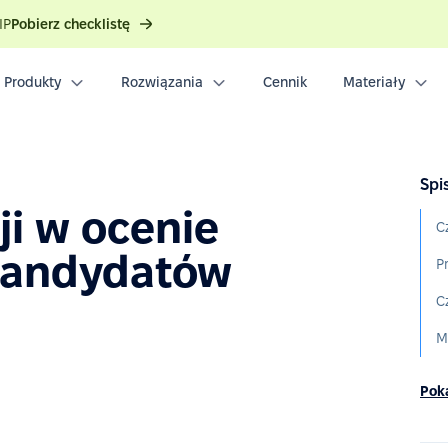
IP
Pobierz checklistę
Produkty
Rozwiązania
Cennik
Materiały
Spis
i w ocenie
C
kandydatów
P
C
M
Poka