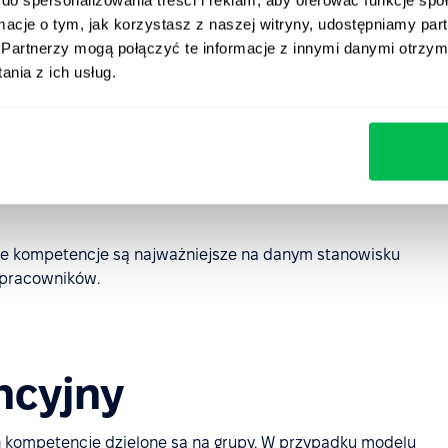
nków danego zespołu, ale niekoniecznie działu;
ormacje o tym, jak korzystasz z naszej witryny, udostępniamy p
Partnerzy mogą połączyć te informacje z innymi danymi otrzym
dla sprzedaży będzie to „zdolność negocjacji”, a dla IT
nia z ich usług.
nad określonymi inicjatywami, np. zarządzanie zmianą w
y, np. zgodność z wartościami organizacji czy orientacja
tóre kompetencje są najważniejsze na danym stanowisku
d pracowników.
ncyjny
h kompetencje dzielone są na grupy. W przypadku modelu