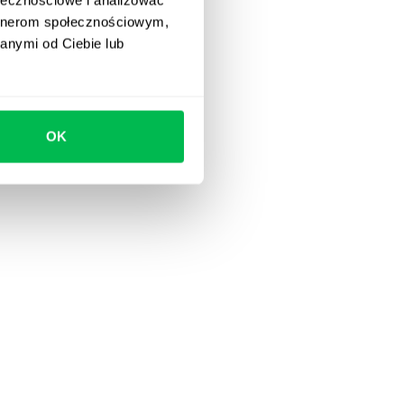
artnerom społecznościowym,
anymi od Ciebie lub
OK