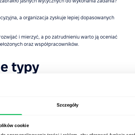
dy zabrakło jasnych wytycznych do wykonania zadania?
ecyzyjna, a organizacja zyskuje lepiej dopasowanych
zwijać i mierzyć, a po zatrudnieniu warto ją oceniać
przełożonych oraz współpracowników.
ne typy
mpetencje
miękkie
i twarde, jednak w organizacji można
danej roli oraz kulturę firmy. Kompetencje te da się
Szczegóły
nkretnego pracownika, wynikające z jego doświadczenia i
 plików cookie
do spersonalizowania treści i reklam, aby oferować funkcje sp