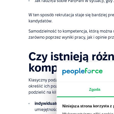
Jak radził/a sobie Pan/Pani w sytuacji, g
W ten sposób rekrutacja staje się bardziej pr
kandydatów.
Samodzielność to kompetencja, którą można ro
zarówno poprzez wyniki pracy, jak i opinie 
Czy istnieją róż
kompetencji?
Klasyczny podział kompetencji wyróżnia ko
określić ich poziomy, uwzględniając specyfikę 
Zgoda
podzielić na kilka kategorii:
indywidualne
– charakterystyczne dla ko
Niniejsza strona korzysta z
umiejętności;
Wykorzystujemy pliki cookie 