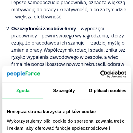
Lepsze samopoczucie pracownika, oznacza większą
motywację do pracy i kreatywność, a co za tym idzie
– większą efektywność.
Oszczędności zasobów firmy
– wypoczęci
pracownicy – pewni swojego wynagrodzenia, którzy
czują, że pracodawca ich szanuje – rzadziej myślą o
zmianie pracy. Współczynnik rotacji spada, znika też
ryzyko wypalenia zawodowego w zespole, a więc
firma nie ponosi kosztów nowych rekrutacji, odpraw,
czy przestojów w działaniu, związanych z
nieplanowanymi absencjami.
Pozytywne doświadczenia pracownika
–
Zgoda
Szczegóły
O plikach cookies
przyznawanie pracownikom płatnego czasu wolnego
to oznaka szacunku i zaufania do pracowników, co z
Niniejsza strona korzysta z plików cookie
kolei zwiększa ich zaufanie i lojalność wobec
pracodawcy.
Wykorzystujemy pliki cookie do spersonalizowania treści
i reklam, aby oferować funkcje społecznościowe i
Pozytywne doświadczenia kandydatów
–