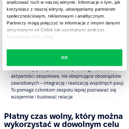
analizować ruch w naszej witrynie. Informacje o tym, jak
pracodawca, który szanuje swoich pracowników i ich
korzystasz z naszej witryny, udostępniamy partnerom
prawo do odpoczynku przyciągnie do siebie więcej
społecznościowym, reklamowym i analitycznym.
talentów w procesie rekrutacji.
Partnerzy mogą połączyć te informacje z innymi danymi
otrzymanymi od Ciebie lub uzyskanymi podczas
Równowaga work-life balance
– przemyślana
korzystania z ich usług.
polityka czasu wolnego pozwala pracownikowi
zachowywać równowagę między życiem
zawodowym, a prywatnym.
OK
Umocnienie relacji z zespole
– firma może zapewnić
dodatkowy płatny czas wolny na zorganizowane
aktywności zespołowe, nie obejmujące obowiązków
zawodowych – integrację i realizację wspólnych pasji.
To pomaga członkom zespołu lepiej poznawać się
wzajemnie i budować relacje.
Płatny czas wolny, który można
wykorzystać w dowolnym celu