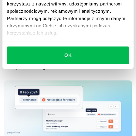
korzystasz z naszej witryny, udostępniamy partnerom
społecznościowym, reklamowym i analitycznym.
Partnerzy mogą połączyć te informacje z innymi danymi
otrzymanymi od Ciebie lub uzyskanymi podczas
Zwolnieni pracownicy oznaczeni jako niekwalifikujący
korzystania z ich usług.
się do ponownego zatrudnienia, będą mieć
odpowiedni status w swoim profilu kandydata, aby
zwrócić uwagę rekrutera. Osoby oznaczone jako
OK
kwalifikujące się do ponownego zatrudnienia nie będą
wyświetlać tego statusu.