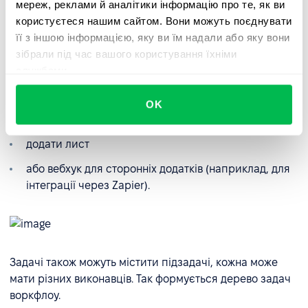
мереж, реклами й аналітики інформацію про те, як ви
користуєтеся нашим сайтом. Вони можуть поєднувати
її з іншою інформацією, яку ви їм надали або яку вони
зібрали під час вашого користування їхніми
службами.
Для цього тиснемо + на полі тригеру та обираємо, що
потрібно додати. Варіанти:
OK
додати задачу для виконання
додати лист
або вебхук для сторонніх додатків (наприклад, для
інтеграції через Zapier).
Задачі також можуть містити підзадачі, кожна може
мати різних виконавців. Так формується дерево задач
воркфлоу.