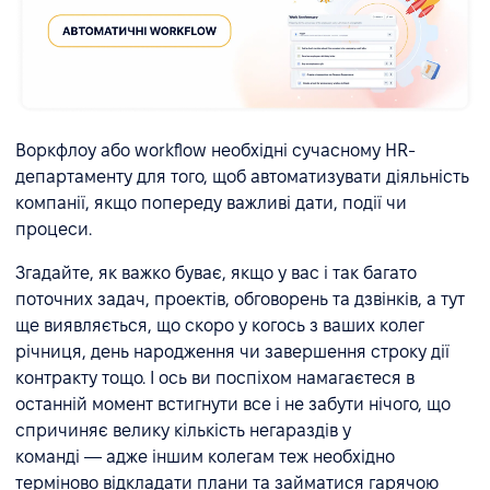
Воркфлоу або workflow необхідні сучасному HR-
департаменту для того, щоб автоматизувати діяльність
компанії, якщо попереду важливі дати, події чи
процеси.
Згадайте, як важко буває, якщо у вас і так багато
поточних задач, проектів, обговорень та дзвінків, а тут
ще виявляється, що скоро у когось з ваших колег
річниця, день народження чи завершення строку дії
контракту тощо. І ось ви поспіхом намагаєтеся в
останній момент встигнути все і не забути нічого, що
спричиняє велику кількість негараздів у
команді — адже іншим колегам теж необхідно
терміново відкладати плани та займатися гарячою