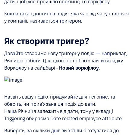
дати, щоб усе пройшло спокійно, і є воркфлоу.
Кожна така однотипна подія, яка час від часу стається
у компанії, називається тригером.
Як створити тригер?
Давайте створимо нову тригерну подію — наприклад,
Річницю роботи. Для цього потрібно знайти вкладку
Воркфлоу на сайдбарі -
Новий воркфлоу
.
Назвіть вашу подію, придумайте для неї опис, та
оберіть, чи привʼязана ця подія до дати.
Наша Річниця залежить від дати, тому у вкладці
Triggering обираємо Date related employee attribute.
Виберіть, за скільки днів ви хотіли б готуватися до