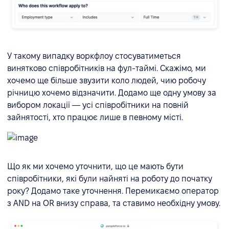
У такому випадку воркфлоу стосуватиметься
винятково співробітників на фул-таймі. Скажімо, ми
хочемо ще більше звузити коло людей, чию робочу
річницю хочемо відзначити. Додамо ще одну умову за
вибором локації — усі співробітники на повній
зайнятості, хто працює лише в певному місті.
Що як ми хочемо уточнити, що це мають бути
співробітники, які були найняті на роботу до початку
року? Додамо таке уточнення. Перемикаємо оператор
з AND на OR внизу справа, та ставимо необхідну умову.