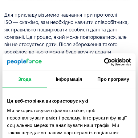
Для прикладу візьмемо навчання при протоколі
ISO — скажімо, вам необхідно навчити співробітника,
як правильно поширювати особисті дані та дані
компанії. Це процес, який може повторюватися, але
він не стосується дати. Після збереження такого
воркфлоу, до нього можна буде вручну додати
співробітників, яким потрібний такий тренінг.
Як наповнити воркфлоу
Згода
Інформація
Про програму
Після створення події-тригеру, переходимо до власне
наповнення її задачами до виконання.
Ця веб-сторінка використовує кукі
Ми використовуємо файли cookie, щоб
персоналізувати вміст і рекламу, інтегрувати функції
соціальних мереж та аналізувати наш трафік. Ми
також передаємо нашим партнерам із соціальних