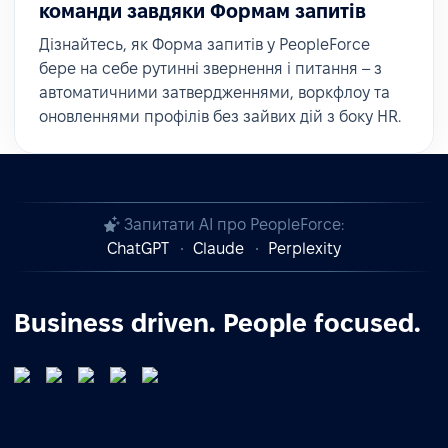
команди завдяки Формам запитів
Дізнайтесь, як Форма запитів у PeopleForce
бере на себе рутинні звернення і питання – з
автоматичними затвердженнями, воркфлоу та
оновленнями профілів без зайвих дій з боку HR.
Запитати AI про PeopleForce:
ChatGPT
Claude
Perplexity
Business driven. People focused.