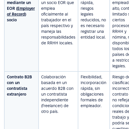
mediante un
un socio EOR que
rápida,
emplead
EOR (
Employer
emplea
riesgos
alto, cont
of Record
)
oficialmente al
legales
limitado
socio
trabajador en el
reducidos, no
ciertos
país respectivo y
es necesario
proceso
maneja las
registrar una
RRHH y
responsabilidades
entidad local.
nómina, 
de RRHH locales.
disponib
todos lo
países d
a restric
legales.
Contrato B2B
Colaboración
Flexibilidad,
Riesgo d
con un
basada en un
incorporación
clasifica
contratista
acuerdo B2B con
rápida, sin
incorrect
extranjero
un contratista
obligaciones
contrato
independiente
formales de
no refleja
(freelancer) de
empleador.
condicio
otro país.
reales d
trabajo y
podría s
cuestio