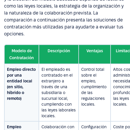
como las leyes locales, la estrategia de la organización y
la naturaleza de la colaboración prevista. La
comparación a continuación presenta las soluciones de
contratación más utilizadas para ayudarte a evaluar tus
opciones.
Modelo de
Descripción
Ventajas
Limitac
Contratación
Empleo directo
El empleado es
Control total
Altos co
por una
contratado en el
sobre el
administr
entidad local
extranjero a
empleo,
necesid
(en sitio,
través de una
cumplimiento
conocimi
híbrido o
subsidiaria o
de las
profund
remoto)
sucursal local,
regulaciones
las leyes
cumpliendo con
locales.
locales.
las leyes laborales
locales.
Empleo
Colaboración con
Configuración
Coste po