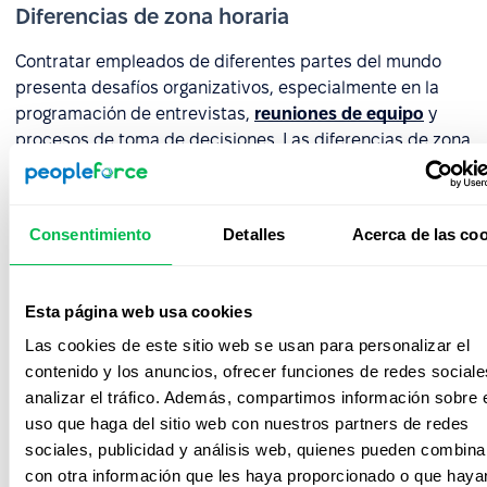
Diferencias de zona horaria
Contratar empleados de diferentes partes del mundo
presenta desafíos organizativos, especialmente en la
programación de entrevistas,
reuniones de equipo
y
procesos de toma de decisiones. Las diferencias de zona
horaria pueden causar retrasos en la comunicación,
el
calendario
y tiempos de contratación prolongados, todo
lo cual afecta negativamente la experiencia del
Consentimiento
Detalles
Acerca de las co
candidato. Por eso, una planificación cuidadosa y las
herramientas adecuadas son esenciales.
Esta página web usa cookies
Las plataformas de recursos humanos como
PeopleForce
respaldan flujos de trabajo de
Las cookies de este sitio web se usan para personalizar el
reclutamiento global y simplifican la coordinación dentro
contenido y los anuncios, ofrecer funciones de redes sociale
de equipos dispersos geográficamente. Con estas
analizar el tráfico. Además, compartimos información sobre 
soluciones, tu equipo de recursos humanos puede:
uso que haga del sitio web con nuestros partners de redes
sociales, publicidad y análisis web, quienes pueden combina
automatizar la programación de entrevistas y
con otra información que les haya proporcionado o que haya