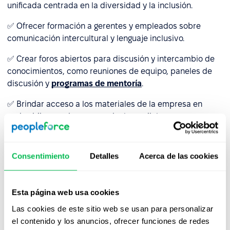
unificada centrada en la diversidad y la inclusión.
✅ Ofrecer formación a gerentes y empleados sobre
comunicación intercultural y lenguaje inclusivo.
✅ Crear foros abiertos para discusión y intercambio de
conocimientos, como reuniones de equipo, paneles de
discusión y
programas de mentoría
.
✅ Brindar acceso a los materiales de la empresa en
varios idiomas si operan a nivel mundial.
✅ Utiliza las herramientas de comunicación modernas
para facilitar la colaboración en equipos remotos.
Consentimiento
Detalles
Acerca de las cookies
3. Falta de las herramientas y
Esta página web usa cookies
estrategias adecuadas
Las cookies de este sitio web se usan para personalizar
La ausencia de metas claramente definidas y
el contenido y los anuncios, ofrecer funciones de redes
herramientas de medición hace que sea difícil evaluar la