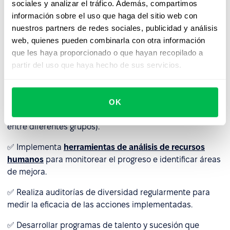
sociales y analizar el tráfico. Además, compartimos
efectividad de las iniciativas de diversidad. Sin un
información sobre el uso que haga del sitio web con
enfoque estratégico, los esfuerzos de diversidad pueden
nuestros partners de redes sociales, publicidad y análisis
quedar simplemente en declaraciones, en lugar de
web, quienes pueden combinarla con otra información
aportar beneficios tangibles a la organización.
que les haya proporcionado o que hayan recopilado a
partir del uso que haya hecho de sus servicios.
Solución
:
✅ Establecer
indicadores clave de rendimiento
específicos para los programas de diversidad (por
OK
ejemplo, tasas de contratación, promoción y retención
entre diferentes grupos).
✅ Implementa
herramientas de análisis de recursos
humanos
para monitorear el progreso e identificar áreas
de mejora.
✅ Realiza auditorías de diversidad regularmente para
medir la eficacia de las acciones implementadas.
✅ Desarrollar programas de talento y sucesión que