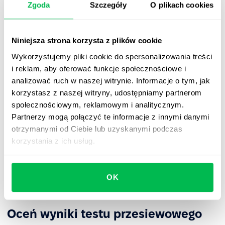
Zgoda
Szczegóły
O plikach cookies
Musisz wyznaczyć pracowników, którzy będą
uczestniczyć w ocenie kandydatów i przeglądać testy
Niniejsza strona korzysta z plików cookie
sprawdzające. W idealnej sytuacji, oprócz specjalisty HR
i menedżera, powinni to być również eksperci, którzy
Wykorzystujemy pliki cookie do spersonalizowania treści
mogą sprawdzić odpowiedzi pod względem
i reklam, aby oferować funkcje społecznościowe i
merytorycznym.
analizować ruch w naszej witrynie. Informacje o tym, jak
korzystasz z naszej witryny, udostępniamy partnerom
społecznościowym, reklamowym i analitycznym.
Określ skalę oceniania
Partnerzy mogą połączyć te informacje z innymi danymi
otrzymanymi od Ciebie lub uzyskanymi podczas
Aby rozstrzygnąć kwestię skali oceniania, musisz określić
korzystania z ich usług.
liczbę punktów, pozwalających uzyskać uzasadnioną
odpowiedź, który kandydat jest najlepszy, tj. jeśli
kandydat zdobędzie określoną liczbę punktów, przejdzie
OK
do kolejnego etapu rekrutacji.
Oceń wyniki testu przesiewowego