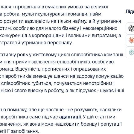
лася і процвітала в сучасних умовах за великої
Під
ена робота, мультикультуральні команди, найм
о розуміти важливість не тільки найму, а й утримання
тим, особливо для малого бізнесу і некомерційних
 конкуренція з корпораціями і великими витратами, а
 стратегій утримання персоналу.
ативну роль у життєвому циклі співробітника компанії
міння причин звільнення співробітників, особливо
оманд. Відсутність прописаних і опрацьованих
 співробітників зменшує шанси на здорову комунікацію
 співробітник губиться, почувається непотрібним і
ією і свого внеску в роботу, а як підсумок - шукає інші
цю помилку, але ще частіше - не розуміють, наскільки
півробітника саме під час
адаптації
. У цій статті ми
значення, як вона може нашкодити бренду і репутації
ії її запобігання.