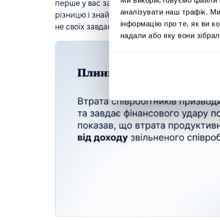
перше у вас залишається менше команди дл
аналізувати наш трафік. М
різницю і знайде фахівця на заміну, рівень с
інформацію про те, як ви к
не своїх завдань, підвищиться.
надали або яку вони зібрал