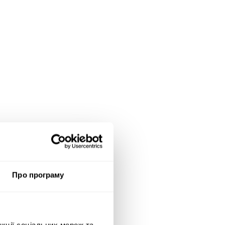
Про програму
нкції соціальних мереж та