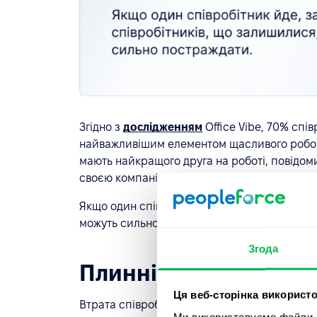
Згідно з
дослідженням
Office Vibe, 70% спів
найважливішим елементом щасливого робочог
мають найкращого друга на роботі, повідоми
своєю компанією.
Якщо один співробітник йде, залученість спі
можуть сильно постраждати.
Згода
Плинність знижує ко
Ця веб-сторінка використо
Втрата співробітників призводить до зниженн
Ми використовуємо файли co