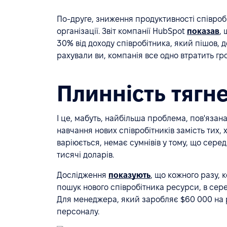
По-друге, зниження продуктивності співробі
організації. Звіт компанії HubSpot
показав
,
30% від доходу співробітника, який пішов, 
рахували ви, компанія все одно втратить гро
Плинність тягн
І це, мабуть, найбільша проблема, пов'язана
навчання нових співробітників замість тих, 
варіюється, немає сумнівів у тому, що сере
тисячі доларів.
Дослідження
показують
, що кожного разу, 
пошук нового співробітника ресурси, в сере
Для менеджера, який заробляє $60 000 на рі
персоналу.