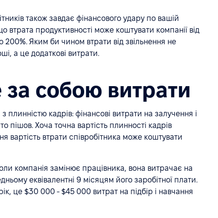
тників також завдає фінансового удару по вашій
 що втрата продуктивності може коштувати компанії від
до 200%. Яким би чином втрати від звільнення не
ші, а це додаткові витрати.
е за собою витрати
 з плинністю кадрів: фінансові витрати на залучення і
хто пішов. Хоча точна вартість плинності кадрів
дня вартість втрати співробітника може коштувати
коли компанія замінює працівника, вона витрачає на
дньому еквівалентні 9 місяцям його заробітної плати.
к, це $30 000 - $45 000 витрат на підбір і навчання