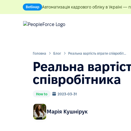
Автоматизація кадрового обліку в Україні — 
Вебінар
Головна
Блог
Реальна вартість втрати співробітника
Реальна вартіс
співробітника
How to
2023-03-31
Марія Кушнірук