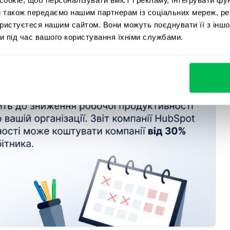
я виконання роботи. Поки колектив заповнить
и також передаємо нашим партнерам із соціальних мереж, ре
тресу у тих працівників, які будуть кинуті на виконання
ористуєтеся нашим сайтом. Вони можуть поєднувати її з іншо
и під час вашого користування їхніми службами.