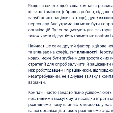
Якщо ви хочете, щоб ваша компанія розвива
кількості змінних (гібридна робота, віддал
зарубіжних працівників, тощо), дуже важлив
персоналу. Але утримання може бути непрос
організацій. Тут спрацьовують два фактори:
також часта відсутність грамотних політик і
Найчастіше саме другий фактор відіграє нег
та впливає на коефіцієнт
плинності
. Нерозу
нових, може бути згубним для зростаючих к
стратегій для спроб залучити й зацікавити
між роботодавцем і працівником, відповідно
незатребуваним, не відчуває зв'язку з компан
варіанти.
Компанії часто занадто пізно усвідомлюють 
негативними можуть бути наслідки втрати с
розглянемо, чому плинність персоналу має 
вашої організації, а також розглянемо стратег