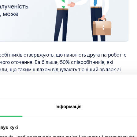
робітників стверджують, що наявність друга на роботі є
о оточення. Ба більше, 50% співробітників, які
ли, що таким шляхом відчувають тісніший зв'язок зі
вробітників, що залишилися, та їхня роль у компанії
Інформація
мандну ефективність
вує кукі
я робочої продуктивності, і це логічно, адже по-
okie, щоб персоналізувати вміст і рекламу, інтегрувати фу