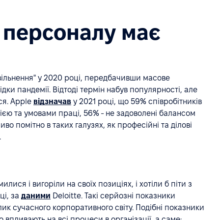
 персоналу має
вільнення" у 2020 році, передбачивши масове
дки пандемії. Відтоді термін набув популярності, але
ся. Apple
відзначав
у 2021 році, що 59% співробітників
ією та умовами праці, 56% - не задоволені балансом
во помітно в таких галузях, як професійні та ділові
.
лися і вигоріли на своїх позиціях, і хотіли б піти з
ці, за
даними
Deloitte. Такі серйозні показники
ик сучасного корпоративного світу. Подібні показники
 впливають на всі процеси в організації, а саме: