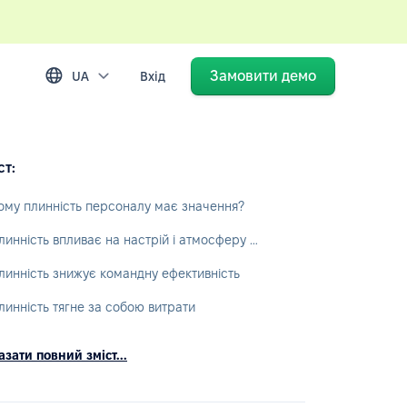
Замовити демо
UA
Вхід
ст:
ому плинність персоналу має значення?
Плинність впливає на настрій і атмосферу в команді
линність знижує командну ефективність
линність тягне за собою витрати
зати повний зміст...