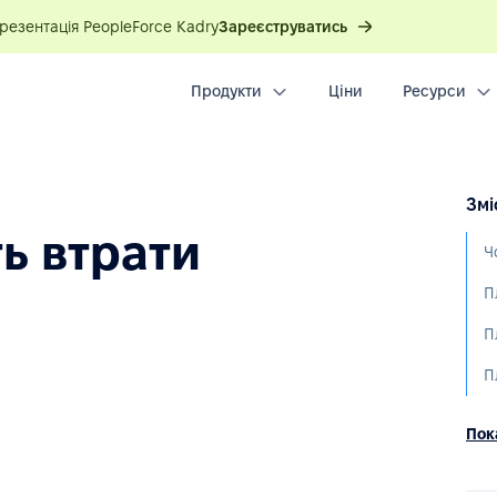
презентація PeopleForce Kadry
Зареєструватись
Продукти
Ціни
Ресурси
Змі
ть втрати
Ч
П
П
Пока