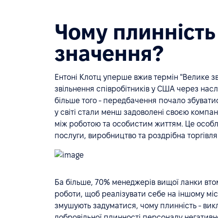
Чому плинність
значення?
Ентоні Клотц уперше вжив термін "Велике з
звільнення співробітників у США через наслі
більше того - передбачення почало збувати
у світі стали менш задоволені своєю компан
між роботою та особистим життям. Це особли
послуги, виробництво та роздрібна торгівля
Ба більше, 70% менеджерів вищої ланки втоми
роботи, щоб реалізувати себе на іншому міс
змушують задуматися, чому плинність - викл
добровільної плинності персоналу негативно