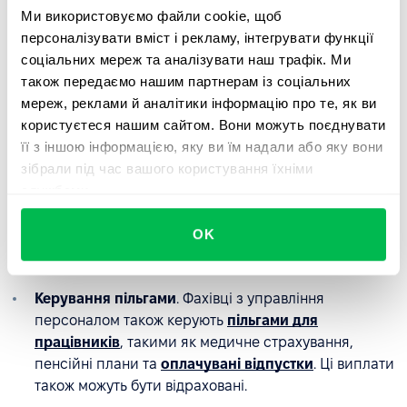
Встановлення ставок оплати праці
. Визначається
Ми використовуємо файли cookie, щоб
ставка заробітної плати для кожного працівника,
персоналізувати вміст і рекламу, інтегрувати функції
виходячи з його посадових обов'язків, рівня
соціальних мереж та аналізувати наш трафік. Ми
досвіду, освіти та інших факторів.
також передаємо нашим партнерам із соціальних
Розрахунок валової заробітної плати
. Потім ви
мереж, реклами й аналітики інформацію про те, як ви
розраховуєте загальну заробітну плату для кожного
користуєтеся нашим сайтом. Вони можуть поєднувати
працівника на основі його тарифної ставки та
її з іншою інформацією, яку ви їм надали або яку вони
кількості відпрацьованих годин.
зібрали під час вашого користування їхніми
службами.
Віднімання податків та інші утримань
. Відніміть
податки, відрахування на соціальне страхування та
OK
інші утримання з валової зарплати працівника, щоб
отримати його чисту зарплату.
Керування пільгами
. Фахівці з управління
персоналом також керують
пільгами для
працівників
, такими як медичне страхування,
пенсійні плани та
оплачувані відпустки
. Ці виплати
також можуть бути відраховані.