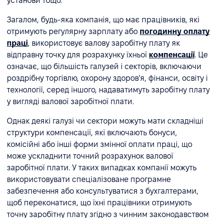
установи тощо.
Загалом, будь-яка компанія, що має працівників, які
отримують регулярну зарплату або
погодинну оплату
праці
, використовує валову заробітну плату як
відправну точку для розрахунку їхньої
компенсації
. Це
означає, що більшість галузей і секторів, включаючи
роздрібну торгівлю, охорону здоров'я, фінанси, освіту і
технології, серед іншого, надаватимуть заробітну плату
у вигляді валової заробітної плати.
Однак деякі галузі чи сектори можуть мати складніші
структури компенсації, які включають бонуси,
комісійні або інші форми змінної оплати праці, що
може ускладнити точний розрахунок валової
заробітної плати. У таких випадках компанії можуть
використовувати спеціалізоване програмне
забезпечення або консультуватися з бухгалтерами,
щоб переконатися, що їхні працівники отримують
точну заробітну плату згідно з чинним законодавством