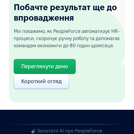
Побачте результат ще до
впровадження
Ми покажемо, як PeopleForce автоматизує HR-
процеси, скорочує ручну роботу та допомагає
командам економити до 80 годин щомісяця.
Переглянути демо
Короткий огляд
Запитати AI про PeopleForce: