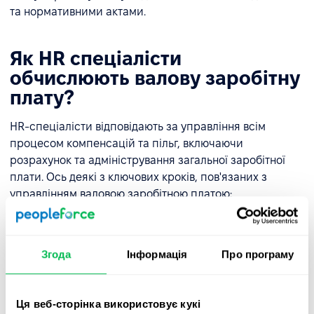
та нормативними актами.
Як HR спеціалісти
обчислюють валову заробітну
плату?
HR-спеціалісти відповідають за управління всім
процесом компенсацій та пільг, включаючи
розрахунок та адміністрування загальної заробітної
плати. Ось деякі з ключових кроків, пов'язаних з
управлінням валовою заробітною платою:
Встановлення структури оплати праці
. HR-
спеціалісти працюють з керівниками компанії над
Згода
Інформація
Про програму
створенням структури оплати праці, включаючи
базову заробітну плату, премії та інші форми
компенсації.
Ця веб-сторінка використовує кукі