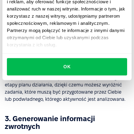
i reklam, aby oferować funkcje społecznościowe i
przypadek powinien być rozpatrywany indywidualnie,
analizować ruch w naszej witrynie. Informacje o tym, jak
możliwe jest przecież, że jego przyczyny są niezależne i
korzystasz z naszej witryny, udostępniamy partnerom
nie dotyczą miejsca pracy.
społecznościowym, reklamowym i analitycznym.
Przede wszystkim musisz uzyskać informację zwrotną
Partnerzy mogą połączyć te informacje z innymi danymi
od pracownika, dlatego wykorzystaj spotkania 1:1. Ich
otrzymanymi od Ciebie lub uzyskanymi podczas
narzędzia pozwalają omówić nie tylko przyczyny i
korzystania z ich usług.
przejawy braku produktywności, ale także opracować
plan dalszego działania.
OK
Dobrze zaprojektowany system HRM pozwala również
na przypisanie osoby odpowiedzialnej za poszczególne
etapy planu działania, dzięki czemu możesz wyróżnić
zadania, które muszą być przygotowane przez Ciebie
lub podwładnego, którego aktywność jest analizowana.
3. Generowanie informacji
zwrotnych