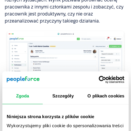
pracownika z innymi członkami zespołu i zobaczyć, czy
pracownik jest produktywny, czy nie oraz
przeanalizować przyczyny takiego działania.
Zgoda
Szczegóły
O plikach cookies
2. Spotkania 1:1
Niniejsza strona korzysta z plików cookie
Jeśli zauważysz, że pracownik jest mało produktywny,
Wykorzystujemy pliki cookie do spersonalizowania treści
nie wyciągaj pochopnych wniosków. Każdy taki