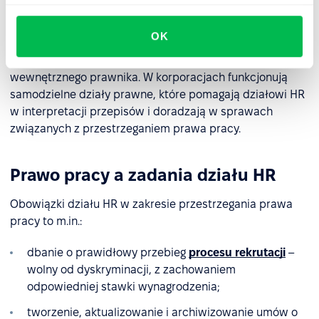
konsultują się w sprawie prawa pracy z zewnętrznymi
specjalistami, jednak w średnich i dużych firmach za
OK
tematy związane z prawem pracy odpowiada dział HR,
wspierany przez zewnętrznego specjalistę lub
wewnętrznego prawnika. W korporacjach funkcjonują
samodzielne działy prawne, które pomagają działowi HR
w interpretacji przepisów i doradzają w sprawach
związanych z przestrzeganiem prawa pracy.
Prawo pracy a zadania działu HR
Obowiązki działu HR w zakresie przestrzegania prawa
pracy to m.in.:
dbanie o prawidłowy przebieg
procesu rekrutacji
–
wolny od dyskryminacji, z zachowaniem
odpowiedniej stawki wynagrodzenia;
tworzenie, aktualizowanie i archiwizowanie umów o