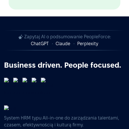
Zapytaj AI o podsumowanie PeopleForce:
ChatGPT
Claude
Perplexity
Business driven. People focused.
System HRM typu All-in-one do zarządzania talentami,
czasem, efektywnością i kulturą firmy.