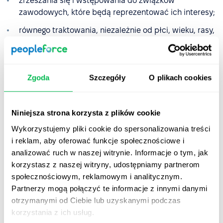
zrzeszania się i wstępowania do związków
zawodowych, które będą reprezentować ich interesy;
równego traktowania, niezależnie od płci, wieku, rasy,
religii, niepełnosprawności, orientacji seksualnej i
innych cech;
ochrony przed molestowaniem i mobbingiem;
Zgoda
Szczegóły
O plikach cookies
ochrony przed nieuzasadnionym zwolnieniem z pracy.
Niniejsza strona korzysta z plików cookie
Prawo pracy w praktyce
Wykorzystujemy pliki cookie do spersonalizowania treści
i reklam, aby oferować funkcje społecznościowe i
Każdy pracodawca musi zadbać, aby jego polityki i
analizować ruch w naszej witrynie. Informacje o tym, jak
regulaminy wewnętrzne firmy były zgodne z przepisami
korzystasz z naszej witryny, udostępniamy partnerom
prawa pracy. Nie wolno mu stosować niedozwolonych
społecznościowym, reklamowym i analitycznym.
zapisów, dopuszczać się dyskryminacji czy ograniczać
Partnerzy mogą połączyć te informacje z innymi danymi
praw pracowników.
otrzymanymi od Ciebie lub uzyskanymi podczas
korzystania z ich usług.
Małe firmy, nieposiadające działu HR, przeważnie