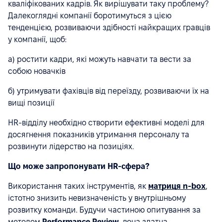
кваліфікованих кадрів. Як вирішувати таку проблему?
Далекоглядні компанії боротимуться з цією
тенденцією, розвиваючи здібності найкращих гравців
у компанії, щоб:
а) ростити кадри, які можуть навчати та вести за
собою новачків
б) утримувати фахівців від переїзду, розвиваючи їх на
вищі позиції
HR-відділу необхідно створити ефективні моделі для
досягнення показників утримання персоналу та
розвинути лідерство на позиціях.
Що може запропонувати HR-сфера?
Використання таких інструментів, як
матриця n-box
,
істотно знизить невизначеність у внутрішньому
розвитку команди. Будучи частиною опитування за
методом
Performance Review
, вона здатна