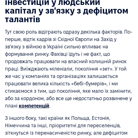
інвестицій у людський
капітал у зв'язку з дефіцитом
талантів
Тут свою роль відіграють одразу декілька факторів. По-
перше, відтік кадрів зі Східної Європи на Захід у
зв'язку з війною в Україні сильно впливає на
формування ринку. Фахівці їдуть і не факт, що
продовжать працювати на власний колишній ринок
праці. Виїжджають міленіали, покоління «зет». У той
же час у компаніях та організаціях залишається
працювати велика кількість «бебі-бумерів», і ми
стикаємося з тим, що покоління, яке мало їх замінити,
або за кордоном, або все ще недостатньо розвинене у
плані
компетенцій
.
З іншого боку, такі країни як Польща, Естонія,
Німеччина та інші, пріоритетні для переселенців,
зіткнуться із перенасиченістю ринку, але дефіцитом