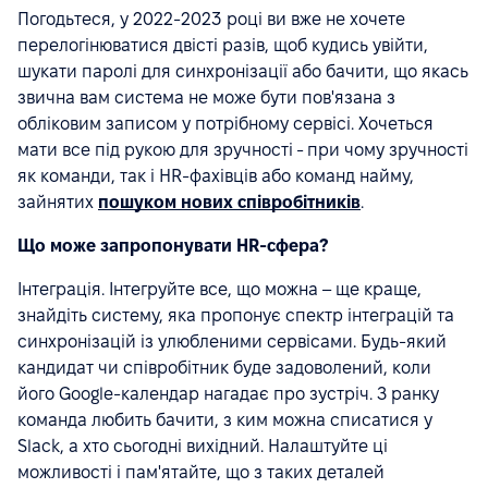
Погодьтеся, у 2022-2023 році ви вже не хочете
перелогінюватися двісті разів, щоб кудись увійти,
шукати паролі для синхронізації або бачити, що якась
звична вам система не може бути пов'язана з
обліковим записом у потрібному сервісі. Хочеться
мати все під рукою для зручності - при чому зручності
як команди, так і HR-фахівців або команд найму,
зайнятих
пошуком нових співробітників
.
Що може запропонувати HR-сфера?
Інтеграція. Інтегруйте все, що можна – ще краще,
знайдіть систему, яка пропонує спектр інтеграцій та
синхронізацій із улюбленими сервісами. Будь-який
кандидат чи співробітник буде задоволений, коли
його Google-календар нагадає про зустріч. З ранку
команда любить бачити, з ким можна списатися у
Slack, а хто сьогодні вихідний. Налаштуйте ці
можливості і пам'ятайте, що з таких деталей