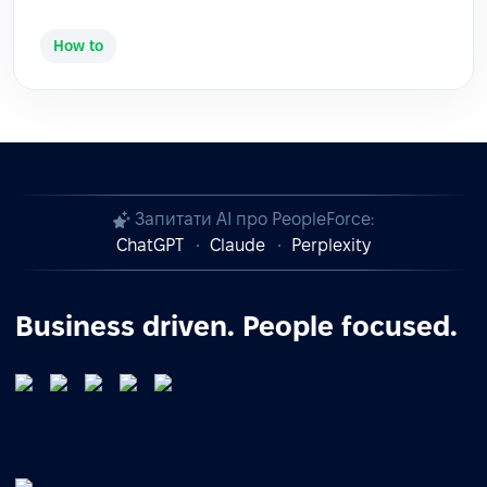
How to
Запитати AI про PeopleForce:
ChatGPT
Claude
Perplexity
Business driven. People focused.