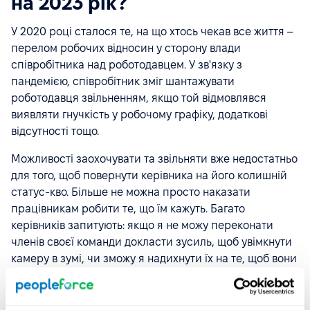
на 2023 рік?
У 2020 році сталося те, на що хтось чекав все життя –
перелом робочих відносин у сторону влади
співробітника над роботодавцем. У зв'язку з
пандемією, співробітник зміг шантажувати
роботодавця звільненням, якщо той відмовлявся
виявляти гнучкість у робочому графіку, додаткові
відсутності тощо.
Можливості заохочувати та звільняти вже недостатньо
для того, щоб повернути керівника на його колишній
статус-кво. Більше не можна просто наказати
працівникам робити те, що їм кажуть. Багато
керівників запитують: якщо я не можу переконати
членів своєї команди докласти зусиль, щоб увімкнути
камеру в зумі, чи зможу я надихнути їх на те, щоб вони
виявили достатньо прагнення і рішучості для
досягнення цілей компанії?