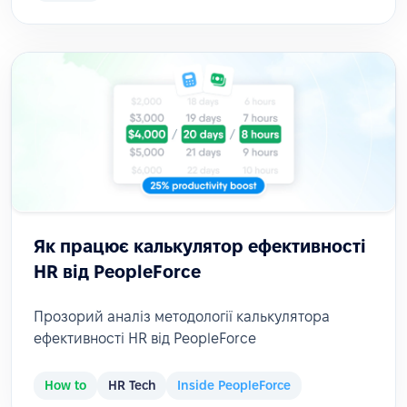
Як працює калькулятор ефективності
HR від PeopleForce
Прозорий аналіз методології калькулятора
ефективності HR від PeopleForce
How to
HR Tech
Inside PeopleForce