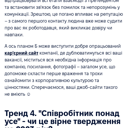
відпрацьовувати всі етапи взаємодії з претендентом
та встановити зв'язок без помилок та непорозумінь у
комунікації. Зрештою, це погано впливає на репутацію
– з самого першого контакту людина вже може судити
про вас як роботодавця, який викликає довіру чи
навпаки.
А ось планом Б може виступити добре опрацьований
кар'єрний сайт
компанії, де дублюватимуться всі ваші
вакансії, міститься вся необхідна інформація про
компанію, посилання, фотографії – загалом усе, що
допоможе скласти перше враження та трохи
ознайомити з корпоративною культурою та
цінностями. Сперечаємося, ваші джоб-сайти такого
не вміють ☺
Тренд 4. "Співробітник понад
усе" - чи це вірне твердження