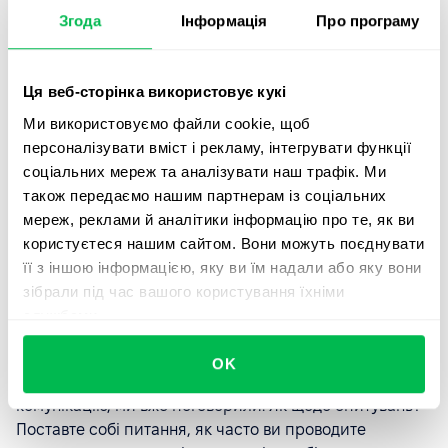
Ми абсолютно згодні з тим, що культура в компанії
Згода
Інформація
Про програму
має бути орієнтована на співробітника як на головну
рушійну силу команди, але станом на 2022 рік це
твердження все ще надто сміливе. Не всі компанії
Ця веб-сторінка використовує кукі
розуміють, наскільки важливий співробітник як
Ми використовуємо файли cookie, щоб
особистість, і чому розвиток співробітників призведе
персоналізувати вміст і рекламу, інтегрувати функції
до високих показників компанії. Але 2023 обіцяє стати
соціальних мереж та аналізувати наш трафік. Ми
роком перетворень саме в розрізі корпоративної
також передаємо нашим партнерам із соціальних
культури. Тому робимо ставку, що вже на початку 2023
мереж, реклами й аналітики інформацію про те, як ви
року ви замислитеся над тим, щоб отримати віддачу
користуєтеся нашим сайтом. Вони можуть поєднувати
від команди, її потрібно навчитися слухати. Якщо ви
її з іншою інформацією, яку ви їм надали або яку вони
цього ще не зробили.
зібрали під час вашого користування їхніми
службами.
Що може запропонувати HR-сфера?
Щоб навчитися слухати команду, потрібно запитувати
OK
її думку на важливі теми. Про те, щоб налаштувати
комунікацію, ми вже поговорили. Як щодо опитувань?
Поставте собі питання, як часто ви проводите