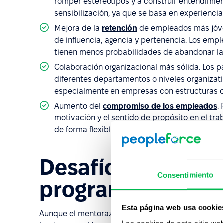
romper estereotipos y a construir entendimie
sensibilización, ya que se basa en experiencia
Mejora de la
retención
de empleados más jóven
de influencia, agencia y pertenencia. Los em
tienen menos probabilidades de abandonar la 
Colaboración organizacional más sólida. Los 
diferentes departamentos o niveles organizativ
especialmente en empresas con estructuras c
Aumento del
compromiso de los empleados
.
motivación y el sentido de propósito en el tra
de forma flexible y moderna, valorando las c
Desafíos en la i
Consentimiento
programas de men
Esta página web usa cookie
Aunque el mentorazgo inverso se alinea bien con 
Las cookies de este sitio we