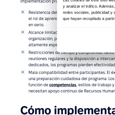
implementación práctica puede ser exigente. Los 
y analizar el tráfico. Ademá
redes sociales, publicidad y
Resistencia del equipo. Es posible que los
pro
que hayan recopilado a parti
el rol de aprendiz, mientras que los emplea
en serio.
Alcance limitado del programa. Este modelo de
organización, particularmente en equipos de 
altamente especializados. Esto puede generar
Restricciones de tiempo y compromiso. Tanto
reuniones regulares y la disposición a interc
dedicados, los programas pierden efectividad
Mala compatibilidad entre participantes. El 
una preparación cuidadosa del programa. Lo
función de
competencias
, estilos de trabajo
necesitan apoyo continuo de Recursos Humano
Cómo implementar