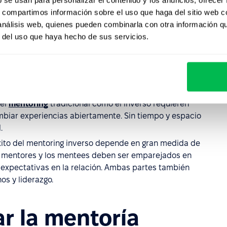
desafíos comunes incluyen:
s, compartimos información sobre el uso que haga del sitio web 
 análisis web, quienes pueden combinarla con otra información q
fesionales con más experiencia
se sientan incómodos en
r del uso que haya hecho de sus servicios.
dos más jóvenes podrían preocuparse por no ser tomados
 colaboración no es factible a nivel de toda la
primera línea o en roles que requieren conocimientos
 sentimientos de exclusión.
 el
mentoring
tradicional como el inverso requieren
ambiar experiencias abiertamente. Sin tiempo y espacio
.
éxito del mentoring inverso depende en gran medida de
s mentores y los mentees deben ser emparejados en
 y expectativas en la relación. Ambas partes también
s y liderazgo.
 la mentoría