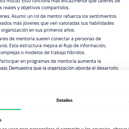
nto mutuo. Esto funciona más eficazmente que talleres de
s reales y objetivos compartidos.
es. Asumir un rol de mentor refuerza los sentimientos
pleados más jóvenes que ven valoradas sus habilidades
organización en sus primeros años.
pares de mentoría suelen conectar a personas de
os. Esta estructura mejora el flujo de información,
omplejas o modelos de trabajo híbridos.
 Participar en programas de mentoría aumenta la
bajo. Demuestra que la organización aborda el desarrollo
ompetencias independientemente del puesto.
mplementación de
Detalles
toría inversa
s
las necesidades organizacionales modernas en teoría, la
b se usan para personalizar el contenido y los anuncios, ofrecer