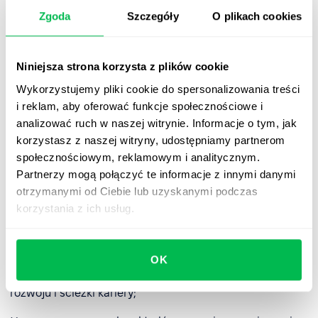
często zastępowany jest bardziej rozbudowanymi i
Zgoda
Szczegóły
O plikach cookies
kontekstowymi modelami, ponieważ:
❌ nie uwzględnia aspektów takich jak motywacja,
Niniejsza strona korzysta z plików cookie
wartości, nastawienie do pracy czy cechy charakteru –
elementów coraz częściej uznawanych za kluczowe w
Wykorzystujemy pliki cookie do spersonalizowania treści
budowaniu efektywnych zespołów;
i reklam, aby oferować funkcje społecznościowe i
analizować ruch w naszej witrynie. Informacje o tym, jak
❌ nie dostarcza wystarczających narzędzi do opisu i
korzystasz z naszej witryny, udostępniamy partnerom
oceny
kompetencji miękkich
;
społecznościowym, reklamowym i analitycznym.
Partnerzy mogą połączyć te informacje z innymi danymi
❌ koncentruje się na jednostce, ale nie odnosi się do
otrzymanymi od Ciebie lub uzyskanymi podczas
oczekiwań kultury organizacyjnej, poziomu stanowiska
korzystania z ich usług.
ani kontekstu strategicznego firmy;
❌ nie zawiera skali oceny ani poziomów zaawansowania
(jak np. w nowoczesnych modelach kompetencji), przez
OK
co trudno na jego podstawie budować spójne systemy
rozwoju i ścieżki kariery;