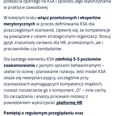
podejścia opartego na KSA i sposobu jego wykorzystania
w praktyce zawodowej.
W kolejnym kroku
włącz przełożonych i ekspertów
merytorycznych
w proces definiowania KSA dla
poszczególnych stanowisk. Upewnij się, że kompetencje
są powiązane z celami strategicznymi organizacji. Stosuj
język zrozumiały zarówno dla HR, przełożonych, jak i
pracowników czy kandydatów.
Dla każdego elementu KSA
zdefiniuj 3-5 poziomów
zaawansowania
z jasnymi opisami behawioralnymi –
ułatwi to ocenę i planowanie rozwoju. Jeśli model KSA
okaże się niewystarczający, szczególnie przy
stanowiskach wymagających kompetencji miękkich,
rozważ rozszerzenie go o komponent „O” – inne cechy.
Do zarządzania i analizy procesem możesz z
powodzeniem wykorzystać
platformę HR
.
Pamiętaj o regularnym przeglądaniu oraz