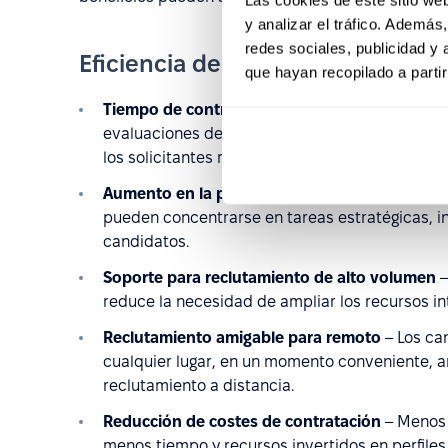
y analizar el tráfico. Ademá
redes sociales, publicidad y
Eficiencia del proceso y automat
que hayan recopilado a parti
Tiempo de contratación más rápido
– La autom
evaluaciones de los candidatos y permite que 
los solicitantes más adecuados. También facil
Aumento en la productividad de RR.HH.
– Al e
pueden concentrarse en tareas estratégicas, i
candidatos.
Soporte para reclutamiento de alto volumen
–
reduce la necesidad de ampliar los recursos i
Reclutamiento amigable para remoto
– Los ca
cualquier lugar, en un momento conveniente, am
reclutamiento a distancia.
Reducción de costes de contratación
– Menos 
menos tiempo y recursos invertidos en perfiles