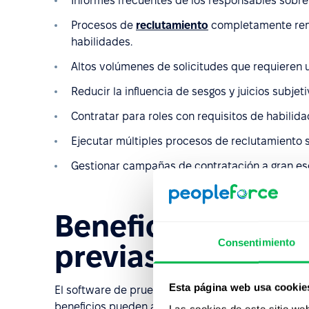
Informes frecuentes de los responsables sobre
Procesos de
reclutamiento
completamente remo
habilidades.
Altos volúmenes de solicitudes que requieren 
Reducir la influencia de sesgos y juicios subjet
Contratar para roles con requisitos de habilid
Ejecutar múltiples procesos de reclutamiento
Gestionar campañas de contratación a gran esc
Beneficios del so
Consentimiento
previas al empleo
Esta página web usa cookie
El software de pruebas previas al empleo aporta 
beneficios pueden agruparse en cuatro áreas clav
Las cookies de este sitio we