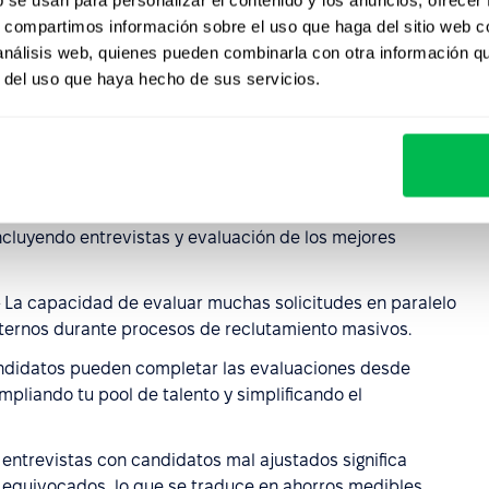
s, compartimos información sobre el uso que haga del sitio web 
 análisis web, quienes pueden combinarla con otra información q
ización
r del uso que haya hecho de sus servicios.
atización del proceso de selección acelera las
los reclutadores pasen más rápido a las entrevistas con
ita una entrega más rápida de
retroalimentación
.
liminar la revisión manual de CVs, los equipos de RR.HH.
ncluyendo entrevistas y evaluación de los mejores
 La capacidad de evaluar muchas solicitudes en paralelo
nternos durante procesos de reclutamiento masivos.
ndidatos pueden completar las evaluaciones desde
pliando tu pool de talento y simplificando el
entrevistas con candidatos mal ajustados significa
 equivocados, lo que se traduce en ahorros medibles.