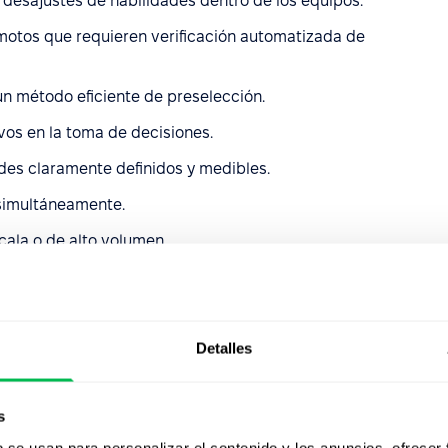
 desajustes de habilidades dentro de los equipos.
tos que requieren verificación automatizada de
un método eficiente de preselección.
ivos en la toma de decisiones.
ades claramente definidos y medibles.
 simultáneamente.
ala o de alto volumen.
ftware de pruebas
Detalles
s
ventajas tanto a empleadores como a candidatos. Estos
e:
b se usan para personalizar el contenido y los anuncios, ofrecer