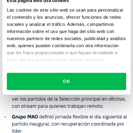
Esta página web usa cookies
Beneficios diferenciales por jerarquía.
El plan se aplica
Las cookies de este sitio web se usan para personalizar
igual a toda la plantilla. Si los directivos pueden ver los
el contenido y los anuncios, ofrecer funciones de redes
partidos y los analistas no, el plan se rompió antes de
sociales y analizar el tráfico. Además, compartimos
empezar.
información sobre el uso que haga del sitio web con
nuestros partners de redes sociales, publicidad y análisis
El caso de tres empresas que
web, quienes pueden combinarla con otra información
ya lo tienen claro
que les haya proporcionado o que hayan recopilado a
partir del uso que haya hecho de sus servicios.
En abril de este año, iProfesional publicó qué están
haciendo algunas marcas grandes con presencia en
LATAM:
OK
Adidas
habilitó espacios y transmisión interna para
ver los partidos de la Selección principal en oficinas,
con stream para quienes trabajan remoto.
Grupo MAO
definió jornada flexible el día siguiente al
partido inaugural, con recuperación coordinada por
líder.