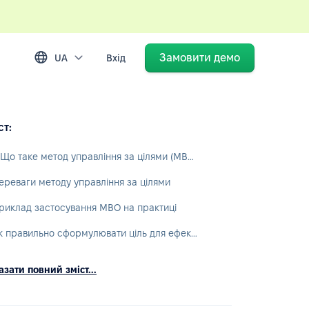
Замовити демо
UA
Вхід
ст:
1. Що таке метод управління за цілями (MBO)?
ереваги методу управління за цілями
риклад застосування MBO на практиці
Як правильно сформулювати ціль для ефективної оцінки?
зати повний зміст...