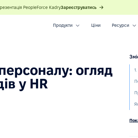
презентація PeopleForce Kadry
Зареєструватись
Продукти
Ціни
Ресурси
Змі
персоналу: огляд
ів у HR
П
П
Пока