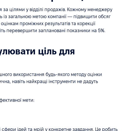
 за цілями у відділі продажів. Кожному менеджеру
ть із загальною метою компанії — підвищити обсяг
 оцінкам проміжних результатів та корекції
віть перевершити заплановані показники на 5%.
лювати ціль для
шного використання будь-якого методу оцінки
ична, навіть найкращі інструменти не дадуть
фективної мети:
 сфери ідей та мрій у конкретне завдання. Це робить