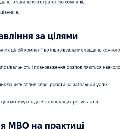
вдань із загальною стратегією компанії,
цівників.
авління за цілями
гічних цілей компанії до індивідуальних завдань кожного
ідповідальність і повноваження розподіляються навколо
ник бачить вплив своєї роботи на загальний успіх
і цілі мотивують досягати кращих результатів.
я MBO на практиці