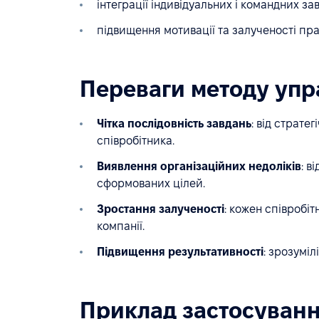
інтеграції індивідуальних і командних за
підвищення мотивації та залученості пра
Переваги методу упр
Чітка послідовність завдань
: від страте
співробітника.
Виявлення організаційних недоліків
: в
сформованих цілей.
Зростання залученості
: кожен співробіт
компанії.
Підвищення результативності
: зрозуміл
Приклад застосуванн