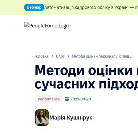
Автоматизація кадрового обліку в Україні — 
Вебінар
Головна
Блог
Методи оцінки персоналу: огляд сучасних підходів у HR
Методи оцінки 
сучасних підход
Performance
2021-09-20
Марія Кушнірук