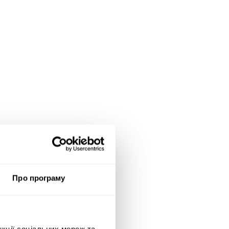
Про програму
нкції соціальних мереж та