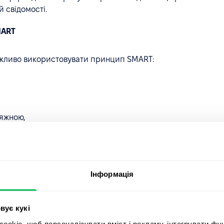
й свідомості.
MART
ажливо використовувати принцип SMART:
сяжною,
,
Інформація
вує кукі
okie, щоб персоналізувати вміст і рекламу, інтегрувати фу