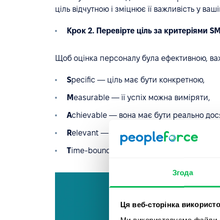
ціль відчутною і зміцнює її важливість у ваші
Крок 2. Перевірте ціль за критеріями S
Щоб оцінка персоналу була ефективною, в
S
pecific — ціль має бути конкретною,
M
easurable — її успіх можна виміряти,
A
chievable — вона має бути реально до
R
elevant — відповідати вашим завданням
T
ime-bound — бути обмеженою у часі.
Згода
Ця веб-сторінка використо
Ми використовуємо файли co