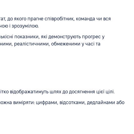
т, до якого прагне співробітник, команда чи вся
чою і зрозумілою.
лькісні показники, які демонструють прогрес у
тними, реалістичними, обмеженими у часі та
ітко відображатимуть шлях до досягнення цієї цілі.
можна виміряти: цифрами, відсотками, дедлайнами або