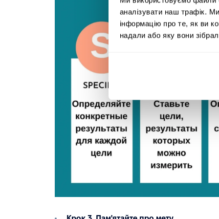
аналізувати наш трафік. М
інформацію про те, як ви к
надали або яку вони зібрал
Крок 3. Пам'ятайте про мету.