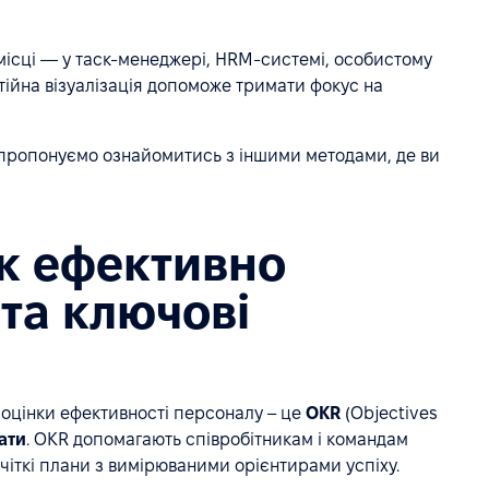
місці — у таск-менеджері, HRM-системі, особистому
стійна візуалізація допоможе тримати фокус на
, пропонуємо ознайомитись з іншими методами, де ви
як ефективно
 та ключові
 оцінки ефективності персоналу – це
OKR
(Objectives
тати
. OKR допомагають співробітникам і командам
чіткі плани з вимірюваними орієнтирами успіху.