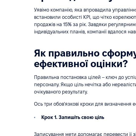
Уявімо компанію, яка впровадила управління
встановили особисті KPI, що чітко корелюю
продажів на 15% за рік. Завдяки регулярним
індивідуальних планів, компанії вдалося на
Як правильно сформу
ефективної оцінки?
Правильна постановка цілей – ключ до успі
персоналу. Якщо ціль нечітка або нереаліст
очікуваного результату.
Ось три обов'язкові кроки для визначення е
Крок 1. Запишіть свою ціль
Записування мети допомагає перевести її зі