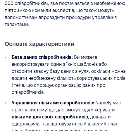
000 співробітників), яке постачається з необмеженою
підтримкою команди експертів, що також можуть
допомогти вам впровадити процедури управління
талантами.
Основні характеристики
База даних співробітників:
Ви можете
використовувати один з їхніх шаблонів або
створити власну базу даних з нуля, оскільки можна
додати необмежену кількість користувацьких полів
і тегів, що спрощує організацію даних про
співробітників.
Управління пільгами співробітників:
Namely має
просту систему, що дає змогу людям керувати
пільгами для своїх співробітників
, додавати
одержувачів і налаштовувати свій власний план
пільг. Дорожчі плани включають управління