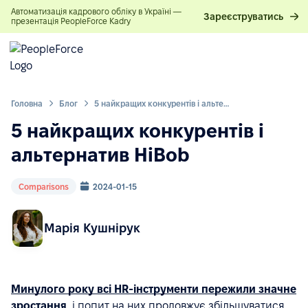
Автоматизація кадрового обліку в Україні —
Зареєструватись
презентація PeopleForce Kadry
Головна
Блог
5 найкращих конкурентів і альтернатив HiBob
5 найкращих конкурентів і
альтернатив HiBob
Comparisons
2024-01-15
Марія Кушнірук
Минулого року всі HR-інструменти пережили значне
зростання
, і попит на них продовжує збільшуватися.