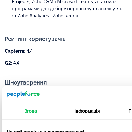
Projects, Zoho CRM і Microsoft Teams, а також із
програмами для добору персоналу та аналізу, як-
от Zoho Analytics і Zoho Recruit.
Рейтинг користувачів
Capterra:
4.4
G2:
4.4
Ціноутворення
Безкоштовний план: безкоштовно для 5
користувачів, обмежено базовими функціями HR
Згода
Інформація
П
План Essential HR: €1,50 за користувача на місяць
Професійний план: €2,50 за користувача на місяць
Ця веб-сторінка використовує кукі