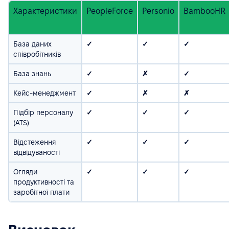
Характеристики
PeopleForce
Personio
BambooHR
База даних
✓
✓
✓
співробітників
База знань
✓
✗
✓
Кейс-менеджмент
✓
✗
✗
Підбір персоналу
✓
✓
✓
(ATS)
Відстеження
✓
✓
✓
відвідуваності
Огляди
✓
✓
✓
продуктивності та
заробітної плати