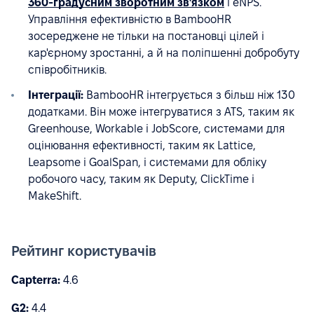
360-градусним зворотним зв'язком
і eNPS.
Управління ефективністю в BambooHR
зосереджене не тільки на постановці цілей і
кар'єрному зростанні, а й на поліпшенні добробуту
співробітників.
Інтеграції:
BambooHR інтегрується з більш ніж 130
додатками. Він може інтегруватися з ATS, таким як
Greenhouse, Workable і JobScore, системами для
оцінювання ефективності, таким як Lattice,
Leapsome і GoalSpan, і системами для обліку
робочого часу, таким як Deputy, ClickTime і
MakeShift.
Рейтинг користувачів
Capterra:
4.6
G2:
4.4