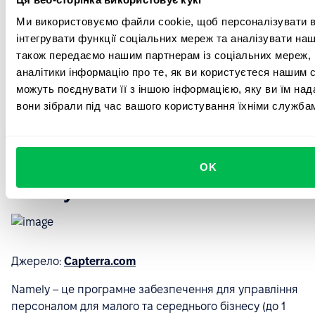
Преміум-план: €3,50 за користувача на місяць
Ми використовуємо файли cookie, щоб персоналізувати вм
Корпоративний план: €5 за користувача на місяць
інтегрувати функції соціальних мереж та аналізувати наш
також передаємо нашим партнерам із соціальних мереж,
План People Plus: €10 за користувача на місяць
аналітики інформацію про те, як ви користуєтеся нашим 
можуть поєднувати її з іншою інформацією, яку ви їм над
Ви можете отримати знижку на річний платіж. Єдине
вони зібрали під час вашого користування їхніми служба
обмеження полягає в тому, що всі плани, крім
безкоштовного, вимагають наявності мінімум п'яти
користувачів.
OK
Namely
Джерело:
Capterra.com
Namely – це програмне забезпечення для управління
персоналом для малого та середнього бізнесу (до 1