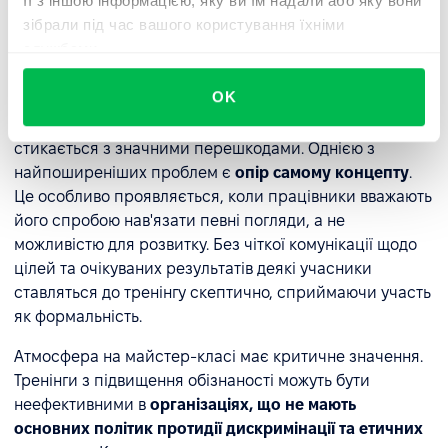
Випробування при
її з іншою інформацією, яку ви їм надали або яку вони
зібрали під час вашого користування їхніми
впровадженні навчання з
службами.
підвищення обізнаності
OK
Тренінг із підвищення обізнаності є цінним
інструментом HR, але його впровадження часто
стикається з значними перешкодами. Однією з
найпоширеніших проблем є
опір самому концепту
.
Це особливо проявляється, коли працівники вважають
його спробою нав'язати певні погляди, а не
можливістю для розвитку. Без чіткої комунікації щодо
цілей та очікуваних результатів деякі учасники
ставляться до тренінгу скептично, сприймаючи участь
як формальність.
Атмосфера на майстер-класі має критичне значення.
Тренінги з підвищення обізнаності можуть бути
неефективними в
організаціях, що не мають
основних політик протидії дискримінації та етичних