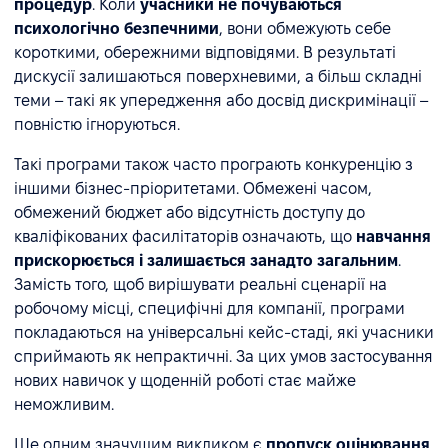
процедур
. Коли
учасники не почуваються
психологічно безпечними
, вони обмежують себе
короткими, обережними відповідями. В результаті
дискусії залишаються поверхневими, а більш складні
теми – такі як упередження або досвід дискримінації –
повністю ігноруються.
Такі програми також часто програють конкуренцію з
іншими бізнес-пріоритетами. Обмежені часом,
обмежений бюджет або відсутність доступу до
кваліфікованих фасилітаторів означають, що
навчання
прискорюється і залишається занадто загальним
.
Замість того, щоб вирішувати реальні сценарії на
робочому місці, специфічні для компанії, програми
покладаються на універсальні кейс-стаді, які учасники
сприймають як непрактичні. За цих умов застосування
нових навичок у щоденній роботі стає майже
неможливим.
Ще одним значущим викликом є
пропуск оцінювання