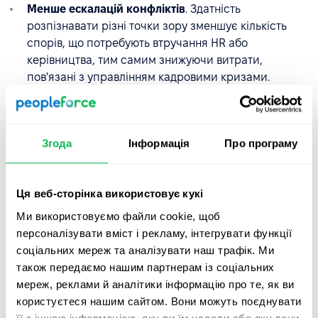
Менше ескалацій конфліктів
. Здатність
розпізнавати різні точки зору зменшує кількість
спорів, що потребують втручання HR або
керівництва, тим самим знижуючи витрати,
пов'язані з управлінням кадровими кризами.
Кращі командні відносини
. Чутливість сприяє
співпраці між відділами та покращує
організаційний клімат, що відображається у
Згода
Інформація
Про програму
результатах опитувань задоволеності працівників.
Побудова міцних клієнтських відносин
.
Ця веб-сторінка використовує кукі
Організації, що застосовують чутливість у
внутрішніх взаємодіях, краще здатні налагоджувати
Ми використовуємо файли cookie, щоб
міцні партнерські відносини з клієнтами та
персоналізувати вміст і рекламу, інтегрувати функції
діловими партнерами. Це безпосередньо зміцнює
соціальних мереж та аналізувати наш трафік. Ми
їх
репутацію
.
також передаємо нашим партнерам із соціальних
мереж, реклами й аналітики інформацію про те, як ви
користуєтеся нашим сайтом. Вони можуть поєднувати