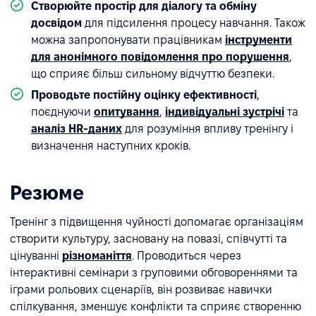
Створюйте простір для діалогу та обміну
досвідом
для підсилення процесу навчання. Також
можна запропонувати працівникам
інструменти
для анонімного повідомлення про порушення
,
що сприяє більш сильному відчуттю безпеки.
Проводьте постійну оцінку ефективності
,
поєднуючи
опитування
,
індивідуальні зустрічі
та
аналіз HR-даних
для розуміння впливу тренінгу і
визначення наступних кроків.
Резюме
Тренінг з підвищення чуйності допомагає організаціям
створити культуру, засновану на повазі, співчутті та
цінуванні
різноманіття
. Проводиться через
інтерактивні семінари з груповими обговореннями та
іграми рольових сценаріїв, він розвиває навички
спілкування, зменшує конфлікти та сприяє створенню