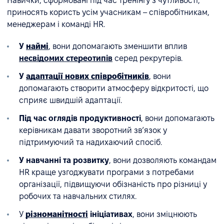
Навички, сформовані під час тренінгу з чутливості,
приносять користь усім учасникам – співробітникам,
менеджерам і команді HR.
У
наймі
, вони допомагають зменшити вплив
несвідомих стереотипів
серед рекрутерів.
У
адаптації нових співробітників
, вони
допомагають створити атмосферу відкритості, що
сприяє швидшій адаптації.
Під час оглядів продуктивності
, вони допомагають
керівникам давати зворотний зв’язок у
підтримуючий та надихаючий спосіб.
У навчанні та розвитку
, вони дозволяють командам
HR краще узгоджувати програми з потребами
організації, підвищуючи обізнаність про різниці у
робочих та навчальних стилях.
У
різноманітності
ініціативах
, вони зміцнюють