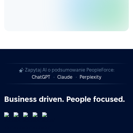
Zapytaj AI o podsumowanie PeopleForce:
ChatGPT
Claude
Perplexity
Business driven. People focused.