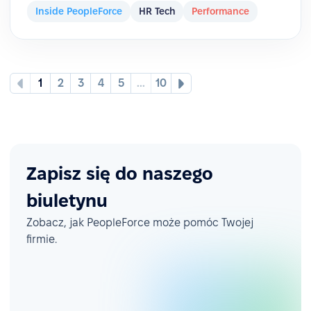
Inside PeopleForce
HR Tech
Performance
1
2
3
4
5
...
10
Zapisz się do naszego
biuletynu
Zobacz, jak PeopleForce może pomóc Twojej
firmie.