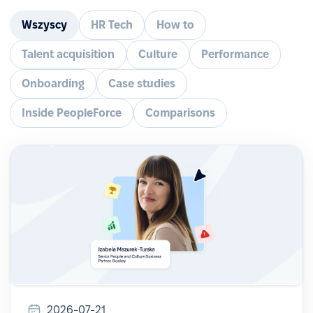
Wszyscy
HR Tech
How to
Talent acquisition
Culture
Performance
Onboarding
Case studies
Inside PeopleForce
Comparisons
2026-07-21