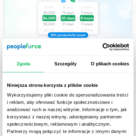
2026-03-26
Zgoda
Szczegóły
O plikach cookies
Jak działa kalkulator ROI w HR od
PeopleForce
Niniejsza strona korzysta z plików cookie
Przejrzyste omówienie metodologii kalkulatora ROI
Wykorzystujemy pliki cookie do spersonalizowania treści
w HR od PeopleForce.
i reklam, aby oferować funkcje społecznościowe i
analizować ruch w naszej witrynie. Informacje o tym, jak
korzystasz z naszej witryny, udostępniamy partnerom
How to
HR Tech
Inside PeopleForce
społecznościowym, reklamowym i analitycznym.
Partnerzy mogą połączyć te informacje z innymi danymi