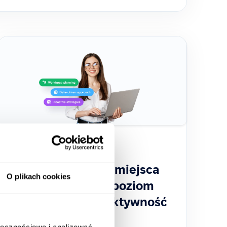
2025-02-18
Jak inkluzywność miejsca
O plikach cookies
pracy wpływa na poziom
zadowolenia i efektywność
zespołu?
ołecznościowe i analizować