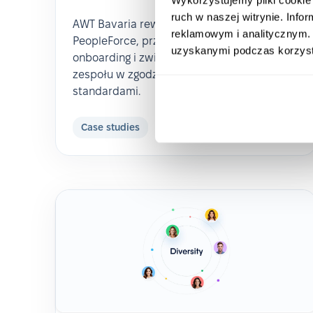
ruch w naszej witrynie. Inf
AWT Bavaria rewolucjonizuje HR z
reklamowym i analitycznym. 
PeopleForce, przyspieszając rekrutację,
uzyskanymi podczas korzysta
onboarding i zwiększając efektywność
zespołu w zgodzie z europejskimi
standardami.
Case studies