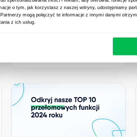
Poznaj 10 największych wyzwań HR w start-
ormacje o tym, jak korzystasz z naszej witryny, udostępniamy p
upach i sprawdź, jak je pokonać, aby
Partnerzy mogą połączyć te informacje z innymi danymi otrzym
skutecznie rozwijać zespół i osiągnąć
nia z ich usług.
sukces.
How to