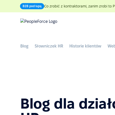
Co zrobić z kontraktorami, zanim zrobi to P
B2B pod lupą
Blog
Słowniczek HR
Historie klientów
Web
Blog dla dzia