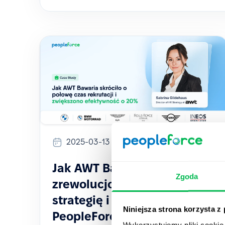
2025-03-13
Jak AWT Bavaria
Zgoda
zrewolucjonizowało
strategię i procesy HR dzięki
Niniejsza strona korzysta z
PeopleForce
Wykorzystujemy pliki cookie 