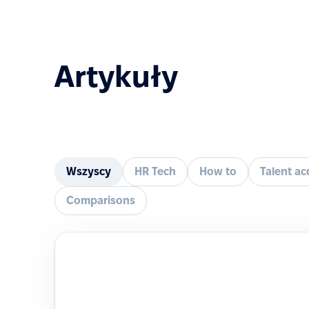
Artykuły
Wszyscy
HR Tech
How to
Talent ac
Comparisons