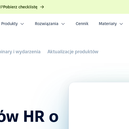
IP
Pobierz checklistę
Produkty
Rozwiązania
Cennik
Materiały
inary i wydarzenia
Aktualizacje produktów
łów HR o