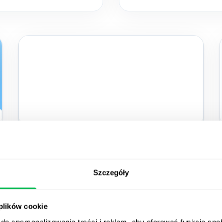
2025-02-24
10 największych wyzwań HR
Szczegóły
w start-upach i praktyczne
rozwiązania
 plików cookie
do spersonalizowania treści i reklam, aby oferować funkcje sp