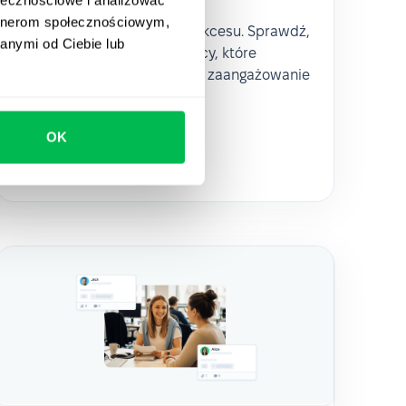
artnerom społecznościowym,
Inkluzywność to klucz do sukcesu. Sprawdź,
anymi od Ciebie lub
jak tworzyć środowisko pracy, które
przyciąga talenty i zwiększa zaangażowanie
zespołu.
OK
Culture