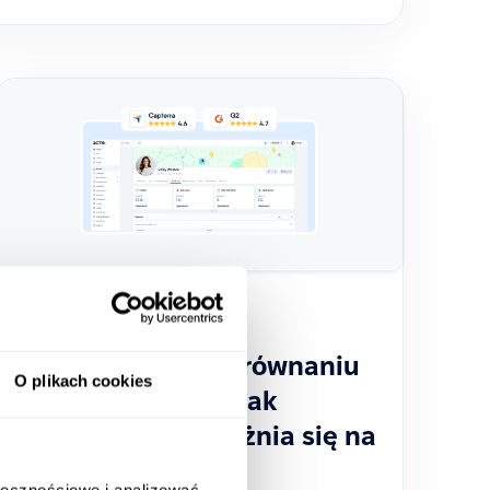
2024-03-18
PeopleForce w porównaniu
O plikach cookies
z alternatywami: Jak
PeopleForce wyróżnia się na
tle konkurencji
ołecznościowe i analizować