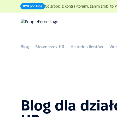
Co zrobić z kontraktorami, zanim zrobi to P
B2B pod lupą
Blog
Słowniczek HR
Historie klientów
Web
Blog dla dzia