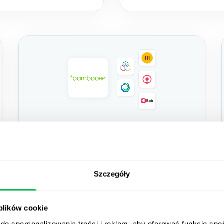
2024-05-01
5 konkurencyjnych i
Szczegóły
alternatywnych rozwiązań
dla BambooHR z
 plików cookie
innowacyjnymi funkcjami
do spersonalizowania treści i reklam, aby oferować funkcje sp