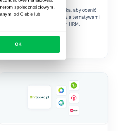
artnerom społecznościowym,
Skorzystaj z tego przewodnika, aby ocenić
anymi od Ciebie lub
PeopleForce w porównaniu z alternatywami
i wybrać odpowiedni system HRM.
How to
HR Tech
OK