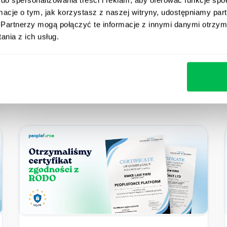
ormacje o tym, jak korzystasz z naszej witryny, udostępniamy p
Odkryj najciekawszych konkurentów
Partnerzy mogą połączyć te informacje z innymi danymi otrzym
BambooHR, oferujących innowacyjne
nia z ich usług.
funkcje spełniające różnorodne potrzeby
HR.
Comparisons