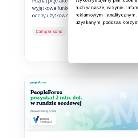
Poznaj pięć alternatyw dla Factorial –
ruch w naszej witrynie. Inf
wyjątkowe funkcje, konkurencyjne ceny i
reklamowym i analitycznym. 
oceny użytkowników.
uzyskanymi podczas korzysta
Comparisons