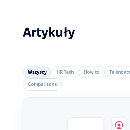
Artykuły
Wszyscy
HR Tech
How to
Talent ac
Comparisons