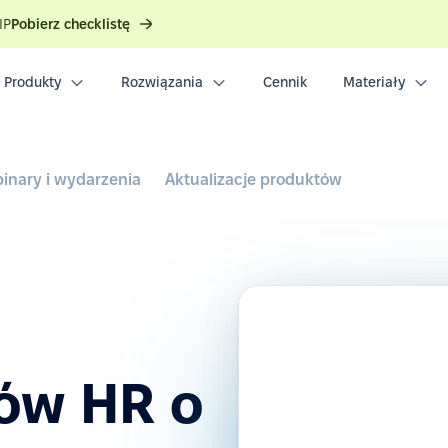
IP
Pobierz checklistę
Produkty
Rozwiązania
Cennik
Materiały
inary i wydarzenia
Aktualizacje produktów
łów HR o