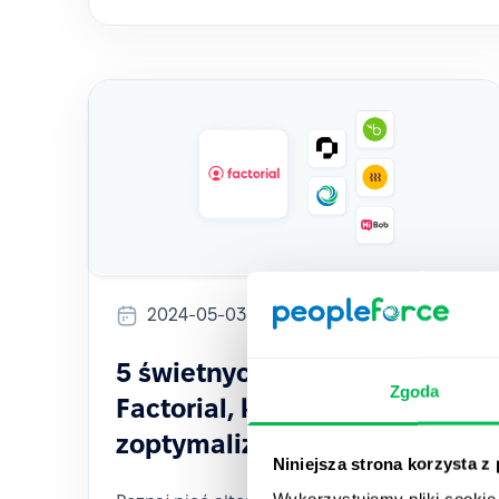
2024-05-03
5 świetnych alternatyw dla
Zgoda
Factorial, które
zoptymalizują Twój HR
Niniejsza strona korzysta z
Wykorzystujemy pliki cookie 