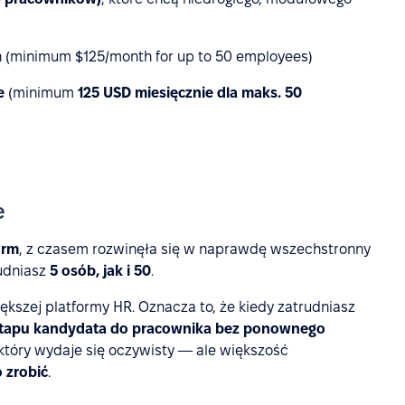
h (minimum $125/month for up to 50 employees)
ie
(minimum
125 USD miesięcznie dla maks. 50
e
irm
, z czasem rozwinęła się w naprawdę wszechstronny
rudniasz
5 osób, jak i 50
.
iększej platformy HR. Oznacza to, że kiedy zatrudniasz
 etapu kandydata do pracownika bez ponownego
i, który wydaje się oczywisty — ale większość
o zrobić
.