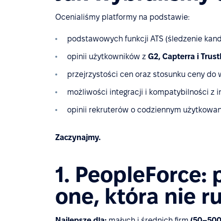
Ocenialiśmy platformy na podstawie:
podstawowych funkcji ATS (śledzenie kand
opinii użytkowników z
G2, Capterra i Trus
przejrzystości cen oraz stosunku ceny do 
możliwości integracji i kompatybilności z 
opinii rekruterów o codziennym użytkowa
Zaczynajmy.
1. PeopleForce: 
one, która nie r
Najlepsze dla:
małych i średnich firm
(50–500