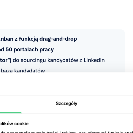
nban z funkcją drag-and-drop
d 50 portalach pracy
tor”)
do sourcingu kandydatów z LinkedIn
 baza kandydatów
jnych i formularze feedbacku
odpisem elektronicznym
maili
Szczegóły
 plików cookie
do spersonalizowania treści i reklam, aby oferować funkcje sp