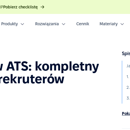
IP
Pobierz checklistę
Produkty
Rozwiązania
Cennik
Materiały
Spis
w ATS: kompletny
J
rekruterów
2
3
Poka