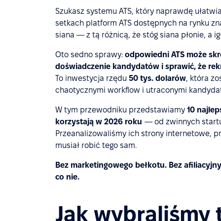
Szukasz systemu ATS, który naprawdę ułatwia 
setkach platform ATS dostępnych na rynku zna
siana — z tą różnicą, że stóg siana płonie, a i
Oto sedno sprawy:
odpowiedni ATS może skró
doświadczenie kandydatów i sprawić, że rek
To inwestycja rzędu
50 tys. dolarów
, która z
chaotycznymi workflow i utraconymi kandyda
W tym przewodniku przedstawiamy
10 najle
korzystają w 2026 roku
— od zwinnych startu
Przeanalizowaliśmy ich strony internetowe, pr
musiał robić tego sam.
Bez marketingowego bełkotu. Bez afiliacyjnyc
co nie.
Jak wybraliśmy 