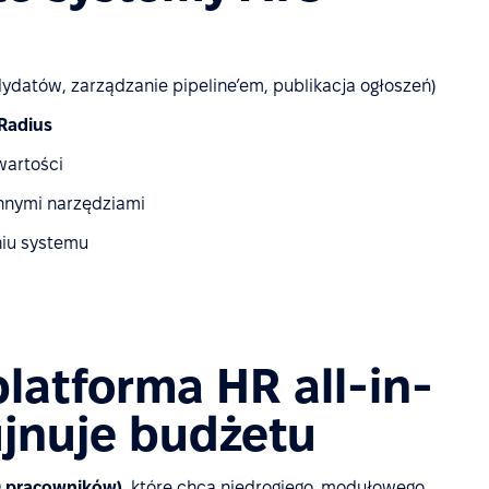
ydatów, zarządzanie pipeline’em, publikacja ogłoszeń)
tRadius
wartości
innymi narzędziami
niu systemu
platforma HR all-in-
ujnuje budżetu
 pracowników)
, które chcą niedrogiego, modułowego