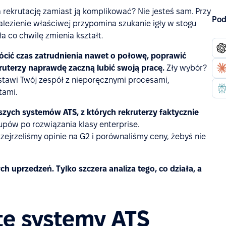
rekrutację zamiast ją komplikować? Nie jesteś sam. Przy
Pod
lezienie właściwej przypomina szukanie igły w stogu
gła co chwilę zmienia kształt.
cić czas zatrudnienia nawet o połowę, poprawić
ruterzy naprawdę zaczną lubić swoją pracę.
Zły wybór?
ostawi Twój zespół z nieporęcznymi procesami,
tami.
pszych systemów ATS, z których rekruterzy faktycznie
pów po rozwiązania klasy enterprise.
zejrzeliśmy opinie na G2 i porównaliśmy ceny, żebyś nie
h uprzedzeń. Tylko szczera analiza tego, co działa, a
te systemy ATS