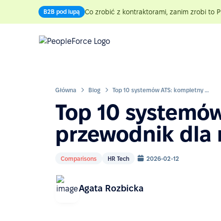
Co zrobić z kontraktorami, zanim zrobi to P
B2B pod lupą
Główna
Blog
Top 10 systemów ATS: kompletny przewodnik dla rekruterów
Top 10 systemó
przewodnik dla 
Comparisons
HR Tech
2026-02-12
Agata Rozbicka