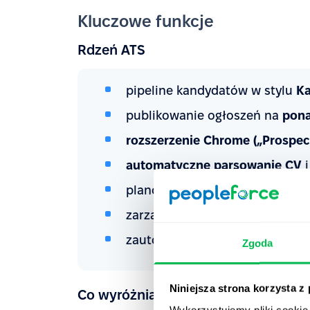
Kluczowe funkcje
Rdzeń ATS
pipeline kandydatów w stylu
Ka
publikowanie ogłoszeń na
pona
rozszerzenie Chrome („Prospec
automatyczne parsowanie CV
i
planowanie rozmów kwalifikacy
zarządzanie ofertami pracy z
p
zautomatyzowane sekwencje e-
Zgoda
Niniejsza strona korzysta z
Co wyróżnia tę platformę
Wykorzystujemy pliki cookie 