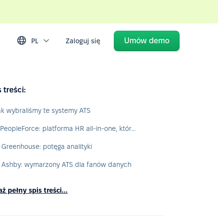
Umów demo
PL
Zaloguj się
 treści:
ak wybraliśmy te systemy ATS
1. PeopleForce: platforma HR all-in-one, która nie rujnuje budżetu
. Greenhouse: potęga analityki
. Ashby: wymarzony ATS dla fanów danych
ż pełny spis treści...