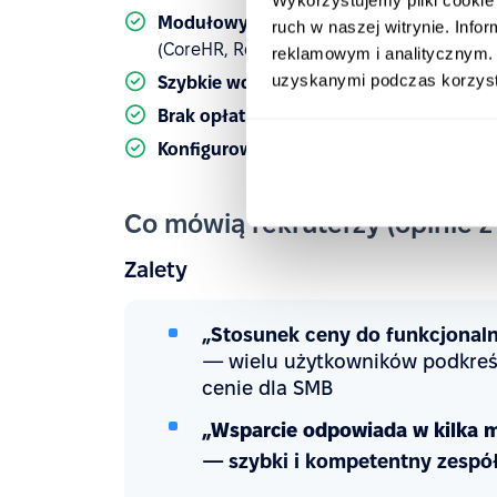
Modułowy model cenowy
— płacisz tylk
ruch w naszej witrynie. Inf
(CoreHR, Recruit, Perform, Pulse, Desk, Ti
reklamowym i analitycznym. 
uzyskanymi podczas korzysta
Szybkie wdrożenie
— 14-dniowy darmowy 
Brak opłat za ogłoszenia
— nielimitowana
Konfigurowalne workflow
— twórz własn
Co mówią rekruterzy (opinie z
Zalety
„Stosunek ceny do funkcjonaln
— wielu użytkowników podkreśla
cenie dla SMB
„Wsparcie odpowiada w kilka mi
— szybki i kompetentny zespó