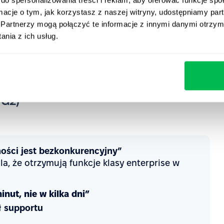
o za moduły, których używasz
ormacje o tym, jak korzystasz z naszej witryny, udostępniamy p
me)
Partnerzy mogą połączyć te informacje z innymi danymi otrzym
nia z ich usług.
okres próbny z pełnym dostępem do funkcji
 liczba aktywnych ofert pracy
e procesy rekrutacyjne bez kodowania
 G2)
ości jest bezkonkurencyjny”
, że otrzymują funkcje klasy enterprise w
nut, nie w kilka dni”
ł supportu