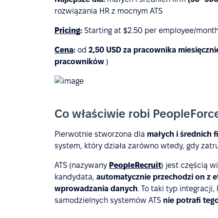
rozwiązania HR z mocnym ATS
Pricing
:
Starting at $2.50 per employee/mont
Cena
:
od
2,50 USD za pracownika miesięczn
pracowników
)
Co właściwie robi PeopleForc
Pierwotnie stworzona dla
małych i średnich f
system, który działa zarówno wtedy, gdy zat
ATS (nazywany
PeopleRecruit
) jest częścią w
kandydata,
automatycznie przechodzi on z
wprowadzania danych
. To taki typ integracj
samodzielnych systemów ATS
nie potrafi teg