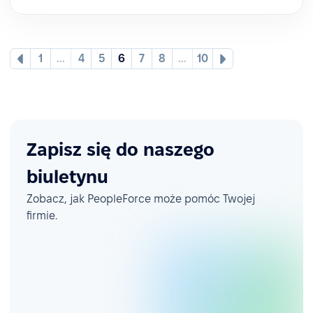
1
...
4
5
6
7
8
...
10
Zapisz się do naszego
biuletynu
Zobacz, jak PeopleForce może pomóc Twojej
firmie.