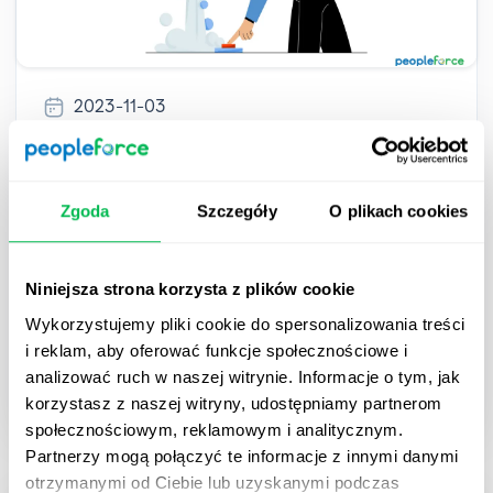
2023-11-03
Dlaczego automatyzacja HR jest
istotna dla małych i średnich firm oraz
Zgoda
Szczegóły
O plikach cookies
start-upów
Automatyzacja procesów to przeprojektowanie
Niniejsza strona korzysta z plików cookie
działań manualnych z wykorzystaniem technologii
Wykorzystujemy pliki cookie do spersonalizowania treści
tak, aby były one wydajniejsze.
i reklam, aby oferować funkcje społecznościowe i
analizować ruch w naszej witrynie. Informacje o tym, jak
HR Tech
korzystasz z naszej witryny, udostępniamy partnerom
społecznościowym, reklamowym i analitycznym.
Partnerzy mogą połączyć te informacje z innymi danymi
otrzymanymi od Ciebie lub uzyskanymi podczas