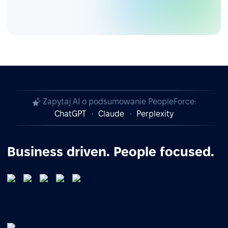
Zapytaj AI o podsumowanie PeopleForce:
ChatGPT
Claude
Perplexity
Business driven. People focused.