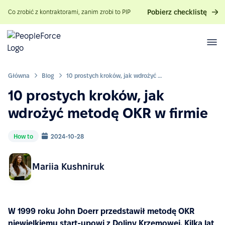
Pobierz checklistę
Co zrobić z kontraktorami, zanim zrobi to PIP
Główna
Blog
10 prostych kroków, jak wdrożyć metodę OKR w firmie
10 prostych kroków, jak
wdrożyć metodę OKR w firmie
How to
2024-10-28
Mariia Kushniruk
W 1999 roku John Doerr przedstawił metodę OKR
niewielkiemu start-upowi z Doliny Krzemowej. Kilka lat