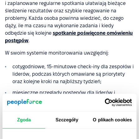
i zaplanowane regularne spotkania ułatwiają bieżące
śledzenie rezultatów oraz szybkie reagowanie na
problemy. Każda osoba powinna wiedzieć, do czego
dąży, ile ma czasu na wykonanie zadania i kiedy
odbędzie się kolejne
spotkanie poświęcone omówieniu
postępów
.
W swoim systemie monitorowania uwzględnij:
cotygodniowe, 15-minutowe check-iny dla zespołów i
liderów, podczas których omawiane są priorytety
oraz kolejne kroki na najbliższy tydzień;
miesięczne przeglądy postępów dla liderów i
managerów – służące głębszej analizie działań oraz
ewentualnym korektom;
kwartalne retrospekcje z udziałem całego zespołu
Zgoda
Szczegóły
O plikach cookies
oraz managementu, w trakcie których
podsumowywany i oceniany jest cały cykl OKR.