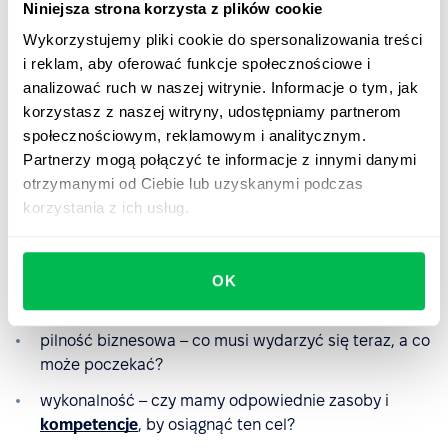
Niniejsza strona korzysta z plików cookie
Wykorzystujemy pliki cookie do spersonalizowania treści
7. Zrewiduj ilość celów
i reklam, aby oferować funkcje społecznościowe i
analizować ruch w naszej witrynie. Informacje o tym, jak
W trakcie cyklu OKR może się okazać, że niektóre osoby
korzystasz z naszej witryny, udostępniamy partnerom
lub zespoły próbują realizować zbyt wiele celów
społecznościowym, reklamowym i analitycznym.
jednocześnie. Aby uniknąć przeciążenia i ryzyka
Partnerzy mogą połączyć te informacje z innymi danymi
wypalenia
, warto ograniczyć liczbę celów do tych
otrzymanymi od Ciebie lub uzyskanymi podczas
naprawdę istotnych.
korzystania z ich usług.
Pomocne będą proste kryteria selekcji:
OK
wpływ na klienta – które cele przynoszą największą
wartość z jego perspektywy?
pilność biznesowa – co musi wydarzyć się teraz, a co
może poczekać?
wykonalność – czy mamy odpowiednie zasoby i
kompetencje
, by osiągnąć ten cel?