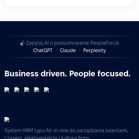
Zapytaj AI o podsumowanie PeopleForce:
ChatGPT
Claude
Perplexity
Business driven. People focused.
System HRM typu All-in-one do zarządzania talentami,
czasem, efektywnością i kulturą firmy.