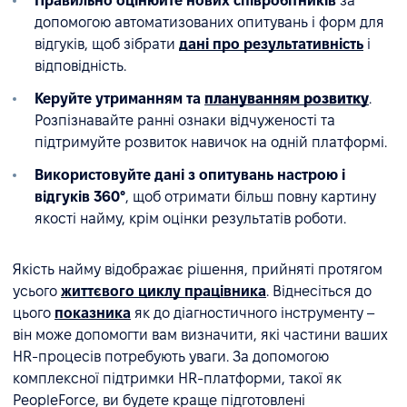
Правильно оцінюйте нових співробітників
за
допомогою автоматизованих опитувань і форм для
відгуків, щоб зібрати
дані про результативність
і
відповідність.
Керуйте утриманням та
плануванням розвитку
.
Розпізнавайте ранні ознаки відчуженості та
підтримуйте розвиток навичок на одній платформі.
Використовуйте дані з опитувань настрою і
відгуків 360°
, щоб отримати більш повну картину
якості найму, крім оцінки результатів роботи.
Якість найму відображає рішення, прийняті протягом
усього
життєвого циклу працівника
. Віднесіться до
цього
показника
як до діагностичного інструменту –
він може допомогти вам визначити, які частини ваших
HR-процесів потребують уваги. За допомогою
комплексної підтримки HR-платформи, такої як
PeopleForce, ви будете краще підготовлені