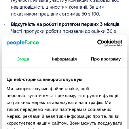
гнучкості, низька участь у командних заходах або
невідповідність цінностям компанії. За цим
показником працівник отримав 50 з 100.
Відсутність на роботі протягом перших 3 місяців
.
Часті пропуски роботи призвели до оцінки 30 з
100, оскільки вони порушували процес адаптації
працівника та щоденні операції команди.
Згода
Інформація
Про програму
Оцінка якості працевлаштування обчислюється таким
самим чином:
Ця веб-сторінка використовує кукі
QoH = (40 + 50 + 30) / 3 = 40
Ми використовуємо файли cookie, щоб
Оцінка 40 вказує на низький рівень якості найму.
персоналізувати вміст і рекламу, інтегрувати функції
Співробітник важко адаптувався до ролі та команди, не
соціальних мереж та аналізувати наш трафік. Ми
досяг бажаного рівня продуктивності, а часті
також передаємо нашим партнерам із соціальних
відсутності ускладнили процес інтеграції.
мереж, реклами й аналітики інформацію про те, як ви
користуєтеся нашим сайтом. Вони можуть поєднувати
Цей випадок свідчить про те, що процес підбору