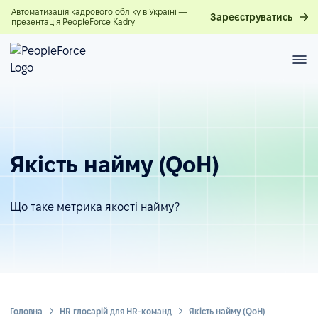
Автоматизація кадрового обліку в Україні —
Зареєструватись
презентація PeopleForce Kadry
Якість найму (QoH)
Що таке метрика якості найму?
Головна
HR глосарій для HR-команд
Якість найму (QoH)