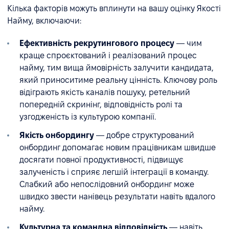
Кілька факторів можуть вплинути на вашу оцінку Якості
Найму, включаючи:
Ефективність рекрутингового процесу
— чим
краще спроєктований і реалізований процес
найму, тим вища ймовірність залучити кандидата,
який приноситиме реальну цінність. Ключову роль
відіграють якість каналів пошуку, ретельний
попередній скринінг, відповідність ролі та
узгодженість із культурою компанії.
Якість онбордингу
— добре структурований
онбординг допомагає новим працівникам швидше
досягати повної продуктивності, підвищує
залученість і сприяє легшій інтеграції в команду.
Слабкий або непослідовний онбординг може
швидко звести нанівець результати навіть вдалого
найму.
Культурна та командна відповідність
— навіть