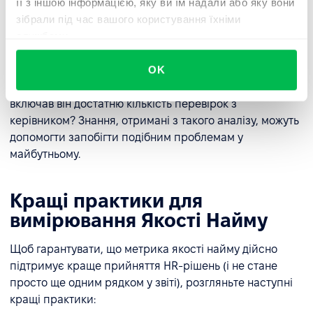
її з іншою інформацією, яку ви їм надали або яку вони
персоналу міг бути позбавлений ефективних
зібрали під час вашого користування їхніми
інструментів для оцінки відповідності культурі або
службами.
готовності до робочого середовища. Це також сигнал
для оцінки процесу адаптації та підтримки, що
OK
надається. Наприклад, чи був план адаптації
пристосований до рівня досвіду кандидата? Чи
включав він достатню кількість перевірок з
керівником? Знання, отримані з такого аналізу, можуть
допомогти запобігти подібним проблемам у
майбутньому.
Кращі практики для
вимірювання Якості Найму
Щоб гарантувати, що метрика якості найму дійсно
підтримує краще прийняття HR-рішень (і не стане
просто ще одним рядком у звіті), розгляньте наступні
кращі практики: