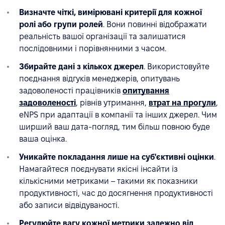
Визначте чіткі, вимірювані критерії для кожної
ролі або групи ролей
. Вони повинні відображати
реальність вашої організації та залишатися
послідовними і порівнянними з часом.
Збирайте дані з кількох джерел
. Використовуйте
поєднання відгуків менеджерів, опитувань
задоволеності працівників
опитування
задоволеності
, рівнів утримання,
втрат на прогули
,
eNPS при адаптації в компанії та інших джерел. Чим
ширший ваш дата-погляд, тим більш повною буде
ваша оцінка.
Уникайте покладання лише на суб'єктивні оцінки
.
Намагайтеся поєднувати якісні інсайти із
кількісними метриками – такими як показники
продуктивності, час до досягнення продуктивності
або записи відвідуваності.
Регулюйте вагу кожної метрики залежно від