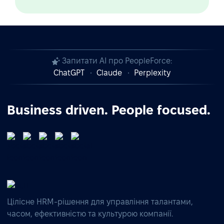
Запитати AI про PeopleForce:
ChatGPT
Claude
Perplexity
Business driven. People focused.
Цілісне HRM-рішення для управління талантами,
часом, ефективністю та культурою компанії.