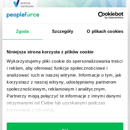
2024-02-19
Zgoda
Szczegóły
O plikach cookies
PeopleForce ogłasza pozyskanie 2 mln.
dol. w rundzie seedowej prowadzonej
Niniejsza strona korzysta z plików cookie
przez Pracuj Ventures
Wykorzystujemy pliki cookie do spersonalizowania treści
PeopleForce informuje o pozyskaniu 2 milionów
i reklam, aby oferować funkcje społecznościowe i
dolarów w ramach kolejnej transzy inwestycyjnej.
analizować ruch w naszej witrynie. Informacje o tym, jak
korzystasz z naszej witryny, udostępniamy partnerom
społecznościowym, reklamowym i analitycznym.
Inside PeopleForce
Partnerzy mogą połączyć te informacje z innymi danymi
otrzymanymi od Ciebie lub uzyskanymi podczas
korzystania z ich usług.