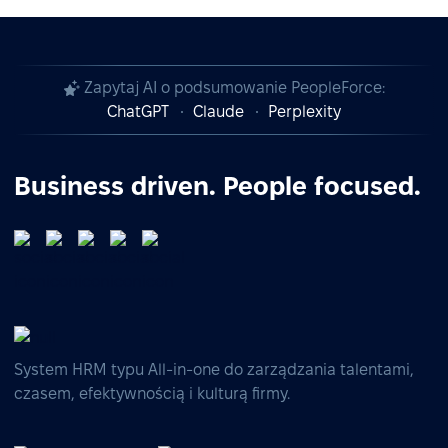
Zapytaj AI o podsumowanie PeopleForce:
ChatGPT
Claude
Perplexity
Business driven. People focused.
System HRM typu All-in-one do zarządzania talentami,
czasem, efektywnością i kulturą firmy.