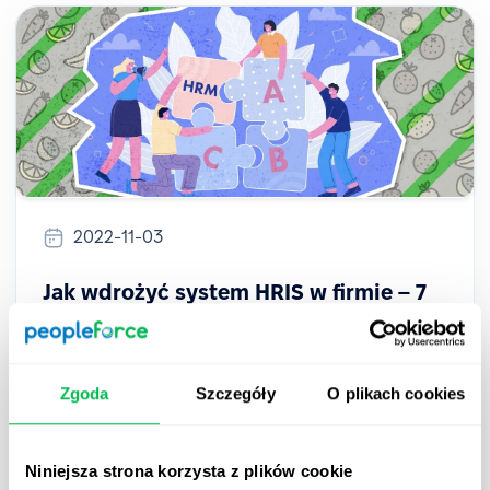
2022-11-03
Jak wdrożyć system HRIS w firmie – 7
skutecznych porad
Wdrożenie automatyzacji, w postaci
Zgoda
Szczegóły
O plikach cookies
oprogramowania HRIS zdecydowanie usprawni
Twoją pracę. Skorzystaj z 7 porad, które pomogą Ci
to wdrożenie przejść sprawnie i efektywnie.
Niniejsza strona korzysta z plików cookie