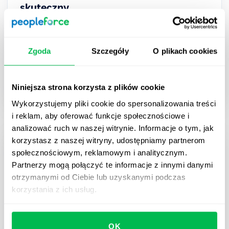
skuteczny
Poznaj 10 naszych wskazówek, jak sprawić, aby
przebiegał w sposób skuteczny i
Zgoda
Szczegóły
O plikach cookies
satysfakcjonujący dla obu stron umowy.
How to
Niniejsza strona korzysta z plików cookie
Wykorzystujemy pliki cookie do spersonalizowania treści
i reklam, aby oferować funkcje społecznościowe i
analizować ruch w naszej witrynie. Informacje o tym, jak
korzystasz z naszej witryny, udostępniamy partnerom
społecznościowym, reklamowym i analitycznym.
Partnerzy mogą połączyć te informacje z innymi danymi
otrzymanymi od Ciebie lub uzyskanymi podczas
korzystania z ich usług.
OK