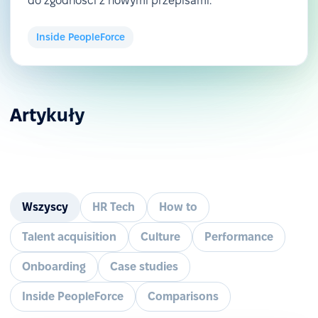
do zgodności z nowymi przepisami.
Inside PeopleForce
Artykuły
Wszyscy
HR Tech
How to
Talent acquisition
Culture
Performance
Onboarding
Case studies
Inside PeopleForce
Comparisons