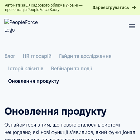
Автоматизація кадрового обліку в Україні —
Зареєструватись
презентація PeopleForce Kadry
Блог
HR глосарій
Гайди та дослідження
Історії клієнтів
Вебінари та події
Оновлення продукту
Оновлення продукту
Ознайомтеся з тим, що нового сталося в системі
нещодавно, які нові функції з’явилися, який функціонал
ми покращили, та що вдалося виправити.