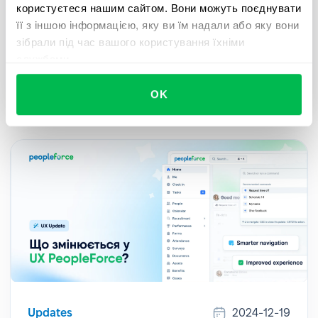
користуєтеся нашим сайтом. Вони можуть поєднувати
Для всіх клієнтів, які використовують
її з іншою інформацією, яку ви їм надали або яку вони
електронний підпис і хочуть прискорити і
зібрали під час вашого користування їхніми
спростити документообіг за допомогою
службами.
безшовної інтеграції з Autenti – ознайомтеся з
нашим гайдом.
OK
Updates
2024-12-19