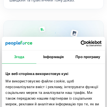
швидкий та практичний тому доказ.
Згода
Інформація
Про програму
Ця веб-сторінка використовує кукі
Updates
2025-05-27
Ми використовуємо файли cookie, щоб
персоналізувати вміст і рекламу, інтегрувати функції
Підписуйте документи з QES в
соціальних мереж та аналізувати наш трафік. Ми
PeopleForce завдяки новій інтеграції
також передаємо нашим партнерам із соціальних
Autenti – гайд
мереж, реклами й аналітики інформацію про те, як ви