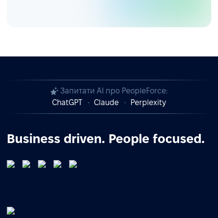
Запитати AI про PeopleForce:
ChatGPT
Claude
Perplexity
Business driven. People focused.