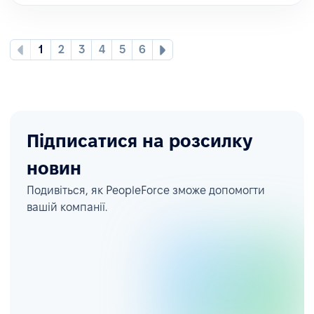
1
2
3
4
5
6
Підписатися на розсилку
новин
Подивіться, як PeopleForce зможе допомогти
вашій компанії.