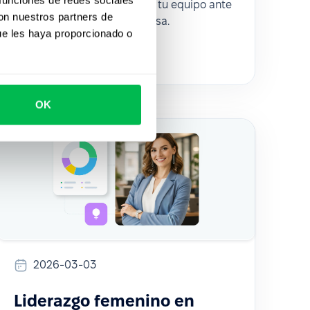
retener talento y preparar a tu equipo ante
con nuestros partners de
vacantes clave en tu empresa.
ue les haya proporcionado o
How to
HR Tech
OK
2026-03-03
Liderazgo femenino en