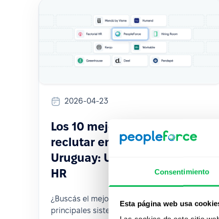
2026-04-23
Los 10 mejores ATS para
reclutar en Argentina y
Uruguay: Una guía real para
HR
Consentimiento
¿Buscás el mejor ATS? Compará los 10
Esta página web usa cookie
principales sistemas según funciones,
Las cookies de este sitio we