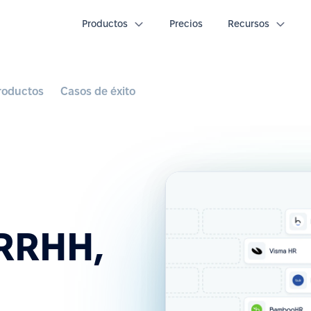
Productos
Precios
Recursos
roductos
Casos de éxito
 RRHH,