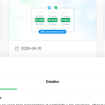
2026-04-10
Cómo funciona el estimador
de eficiencia de HR de
PeopleForce
Detalles
Un desglose transparente de la metodología
del Estimador de Eficiencia de HR de
s
PeopleForce.
b se usan para personalizar el contenido y los anuncios, ofrecer