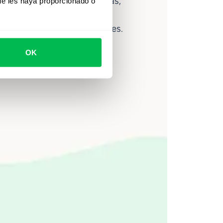
lítica avanzada de personas,
ue les haya proporcionado o
ce ayuda a los equipos a
ahorrar hasta 80 horas al mes.
OK
Ver video