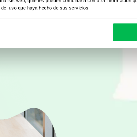
Desde Core HR hasta ana
 análisis web, quienes pueden combinarla con otra información q
r del uso que haya hecho de sus servicios.
descubrí cómo PeopleFor
automatizar procesos y 
Ver demo en vivo