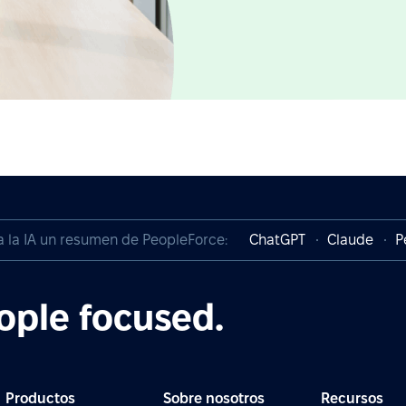
a la IA un resumen de PeopleForce:
ChatGPT
Claude
P
ople focused.
Productos
Sobre nosotros
Recursos