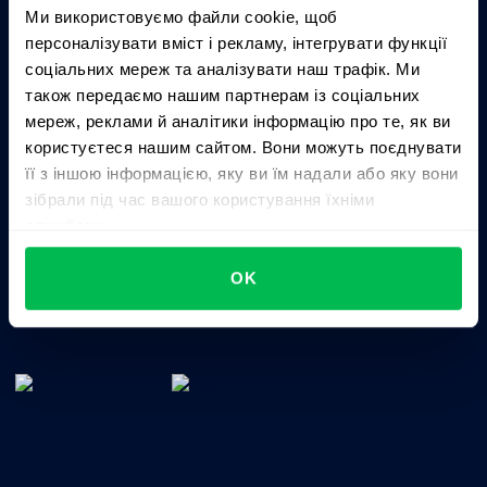
ChatGPT
Claude
Perplexity
Ми використовуємо файли cookie, щоб
персоналізувати вміст і рекламу, інтегрувати функції
соціальних мереж та аналізувати наш трафік. Ми
Business driven. People focused.
також передаємо нашим партнерам із соціальних
мереж, реклами й аналітики інформацію про те, як ви
користуєтеся нашим сайтом. Вони можуть поєднувати
її з іншою інформацією, яку ви їм надали або яку вони
зібрали під час вашого користування їхніми
службами.
OK
Цілісне HRM-рішення для управління талантами,
часом, ефективністю та культурою компанії.