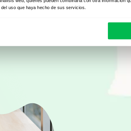
Desde Core HR hasta ana
 análisis web, quienes pueden combinarla con otra información q
r del uso que haya hecho de sus servicios.
descubrí cómo PeopleFor
automatizar procesos y 
Ver demo en vivo