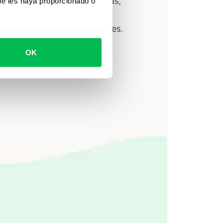
lítica avanzada de personas,
ue les haya proporcionado o
ce ayuda a los equipos a
ahorrar hasta 80 horas al mes.
OK
Ver video