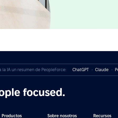
a la IA un resumen de PeopleForce:
ChatGPT
Claude
P
ople focused.
Productos
Sobre nosotros
Recursos