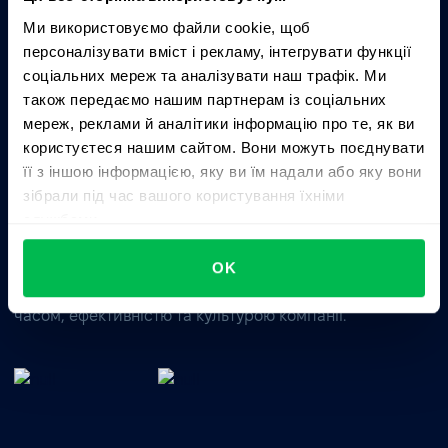
Запитати AI про PeopleForce:
Ми використовуємо файли cookie, щоб
ChatGPT
Claude
Perplexity
персоналізувати вміст і рекламу, інтегрувати функції
соціальних мереж та аналізувати наш трафік. Ми
також передаємо нашим партнерам із соціальних
Business driven. People focused.
мереж, реклами й аналітики інформацію про те, як ви
користуєтеся нашим сайтом. Вони можуть поєднувати
її з іншою інформацією, яку ви їм надали або яку вони
зібрали під час вашого користування їхніми
службами.
OK
Цілісне HRM-рішення для управління талантами,
часом, ефективністю та культурою компанії.