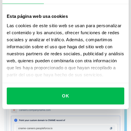
deduce los días festivos no laborables directamente
del balance de permisos.
Esta página web usa cookies
Redondeo de los días de permiso:
acumula días
Las cookies de este sitio web se usan para personalizar
libres completos en el balance, lo que te permitirá
el contenido y los anuncios, ofrecer funciones de redes
ver de manera más clara los días libres que tienes
sociales y analizar el tráfico. Además, compartimos
disponibles.
información sobre el uso que haga del sitio web con
nuestros partners de redes sociales, publicidad y análisis
Los usuarios ahora pueden
conectar sus dominios
web, quienes pueden combinarla con otra información
personalizados al portal de empleo
para opciones de
que les haya proporcionado o que hayan recopilado a
personalización mejoradas.
partir del uso que haya hecho de sus servicios.
OK